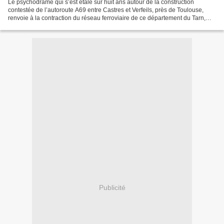
Le psychodrame qui s’est étalé sur huit ans autour de la construction
contestée de l’autoroute A69 entre Castres et Verfeils, près de Toulouse,
renvoie à la contraction du réseau ferroviaire de ce département du Tarn,
malgré le fameux « Plan rail » de...
Publicité