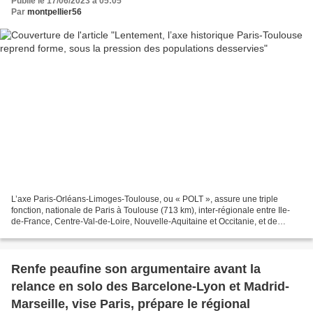
Publié le 17/06/2023 à 05:05
Par
montpellier56
L’axe Paris-Orléans-Limoges-Toulouse, ou « POLT », assure une triple
fonction, nationale de Paris à Toulouse (713 km), inter-régionale entre Ile-
de-France, Centre-Val-de-Loire, Nouvelle-Aquitaine et Occitanie, et de
périphérie métropolitaine au sud de...
Renfe peaufine son argumentaire avant la
relance en solo des Barcelone-Lyon et Madrid-
Marseille, vise Paris, prépare le régional