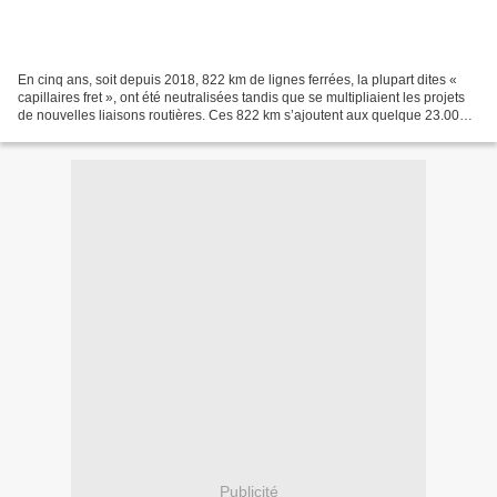
En cinq ans, soit depuis 2018, 822 km de lignes ferrées, la plupart dites «
capillaires fret », ont été neutralisées tandis que se multipliaient les projets
de nouvelles liaisons routières. Ces 822 km s’ajoutent aux quelque 23.000
km de lignes du réseau...
Publicité