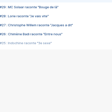
#29 : MC Solaar raconte "Bouge de là"
28 : Lorie raconte "Je vais vite"
#27 : Christophe Willem raconte "Jacques a dit"
#26 : Chimène Badi raconte "Entre nous"
#25 : Indochine raconte "3e sexe"
#24 : Zaho raconte "C'est chelou"
#23 : Patrick Bruel raconte "Au café des délices"
#22 : Kyo raconte "Le chemin"
#21 : Nolwenn Leroy raconte "Cassé"
#20 : Patrick Hernandez raconte "Born to be alive"
#19 : Lorie raconte "Près de moi"
#18 : Michael Jones raconte "A nos actes manqués" (avec Jean-Jacque