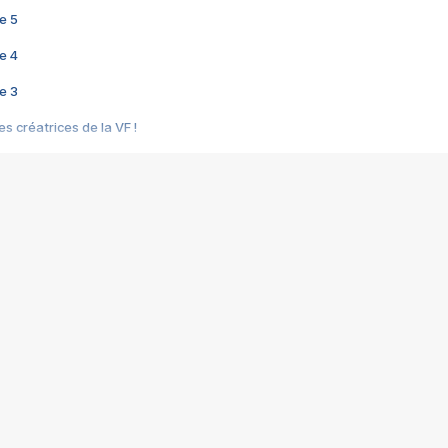
e 5
e 4
e 3
s créatrices de la VF !
e 2
e 1
e Mektoub My Love arrive enfin ! Rencontre avec Shaïn Boumedine et Sal
i : après Toni en famille
elle réalise le bouleversant Dites lui que je l'aime
ais ! Rencontre autour de Vie privée de Rebecca Zlotowski
 de Marguerite, Grave... Rencontre avec Ella Rumpf
 Les Rêveurs, un film intime sur la santé mentale