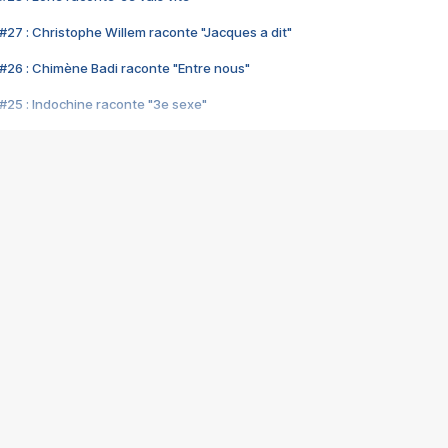
#27 : Christophe Willem raconte "Jacques a dit"
#26 : Chimène Badi raconte "Entre nous"
#25 : Indochine raconte "3e sexe"
#24 : Zaho raconte "C'est chelou"
#23 : Patrick Bruel raconte "Au café des délices"
#22 : Kyo raconte "Le chemin"
#21 : Nolwenn Leroy raconte "Cassé"
#20 : Patrick Hernandez raconte "Born to be alive"
#19 : Lorie raconte "Près de moi"
#18 : Michael Jones raconte "A nos actes manqués" (avec Jean-Jacque
#17 : Khaled raconte "Aïcha"
#16 : Corneille raconte "Parce qu'on vient de loin"