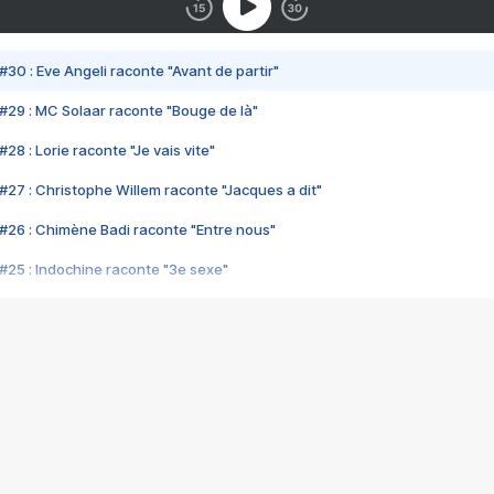
#30 : Eve Angeli raconte "Avant de partir"
#29 : MC Solaar raconte "Bouge de là"
28 : Lorie raconte "Je vais vite"
#27 : Christophe Willem raconte "Jacques a dit"
#26 : Chimène Badi raconte "Entre nous"
#25 : Indochine raconte "3e sexe"
#24 : Zaho raconte "C'est chelou"
#23 : Patrick Bruel raconte "Au café des délices"
#22 : Kyo raconte "Le chemin"
#21 : Nolwenn Leroy raconte "Cassé"
#20 : Patrick Hernandez raconte "Born to be alive"