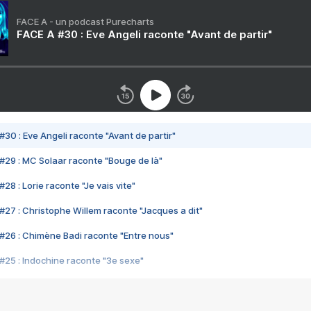
FACE A - un podcast Purecharts
FACE A #30 : Eve Angeli raconte "Avant de partir"
#30 : Eve Angeli raconte "Avant de partir"
#29 : MC Solaar raconte "Bouge de là"
28 : Lorie raconte "Je vais vite"
#27 : Christophe Willem raconte "Jacques a dit"
#26 : Chimène Badi raconte "Entre nous"
#25 : Indochine raconte "3e sexe"
#24 : Zaho raconte "C'est chelou"
#23 : Patrick Bruel raconte "Au café des délices"