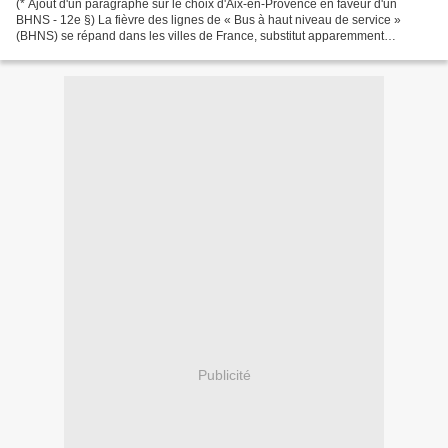
(* Ajout d'un paragraphe sur le choix d'Aix-en-Provence en faveur d'un
BHNS - 12e §) La fièvre des lignes de « Bus à haut niveau de service »
(BHNS) se répand dans les villes de France, substitut apparemment
économique au mode ferroviaire. Malgré ces...
Publicité