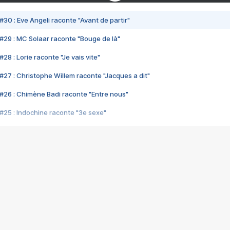
#30 : Eve Angeli raconte "Avant de partir"
#29 : MC Solaar raconte "Bouge de là"
28 : Lorie raconte "Je vais vite"
#27 : Christophe Willem raconte "Jacques a dit"
#26 : Chimène Badi raconte "Entre nous"
#25 : Indochine raconte "3e sexe"
#24 : Zaho raconte "C'est chelou"
#23 : Patrick Bruel raconte "Au café des délices"
#22 : Kyo raconte "Le chemin"
#21 : Nolwenn Leroy raconte "Cassé"
#20 : Patrick Hernandez raconte "Born to be alive"
#19 : Lorie raconte "Près de moi"