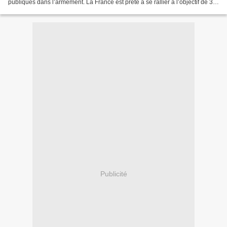
publiques dans l’armement. La France est prête à se rallier à l’objectif de 3,5
% du PIB en dépenses militaires...
Publicité