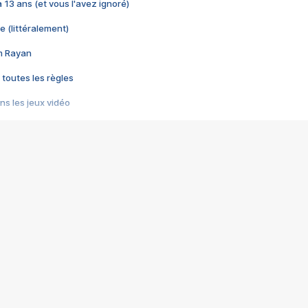
 a 13 ans (et vous l'avez ignoré)
e (littéralement)
im Rayan
 toutes les règles
s les jeux vidéo
us choquant de Rockstar ? - Le scandale BULLY
e plus moche de Steam
du RÊVE tourne au CAUCHEMAR
pendant 8 heures
it… à tort
umiliés par un jeu vidéo
ire - Final Fantasy 8
ti un empire - Age of Empires