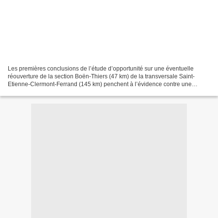
Les premières conclusions de l’étude d’opportunité sur une éventuelle
réouverture de la section Boën-Thiers (47 km) de la transversale Saint-
Etienne-Clermont-Ferrand (145 km) penchent à l’évidence contre une
remise en service. C’est ce que l’on peut conclure...