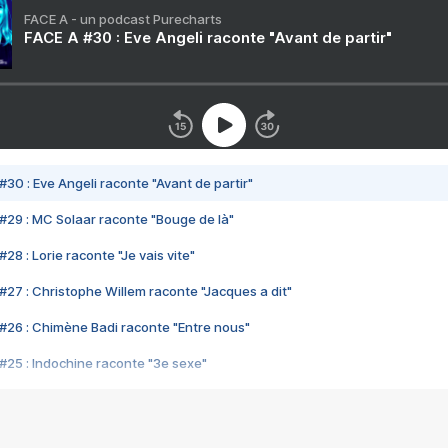
FACE A - un podcast Purecharts
FACE A #30 : Eve Angeli raconte "Avant de partir"
#30 : Eve Angeli raconte "Avant de partir"
#29 : MC Solaar raconte "Bouge de là"
28 : Lorie raconte "Je vais vite"
#27 : Christophe Willem raconte "Jacques a dit"
#26 : Chimène Badi raconte "Entre nous"
#25 : Indochine raconte "3e sexe"
#24 : Zaho raconte "C'est chelou"
#23 : Patrick Bruel raconte "Au café des délices"