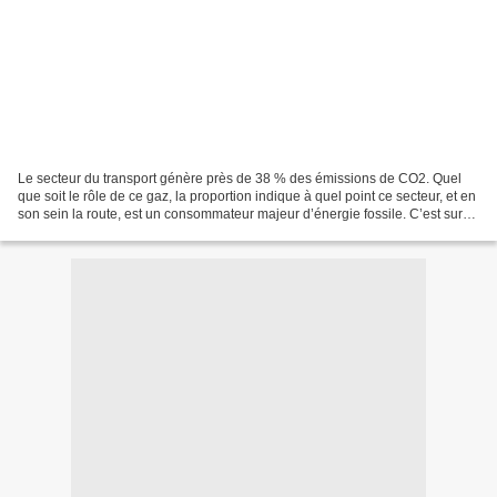
Le secteur du transport génère près de 38 % des émissions de CO2. Quel
que soit le rôle de ce gaz, la proportion indique à quel point ce secteur, et en
son sein la route, est un consommateur majeur d’énergie fossile. C’est sur
cette constatation que Jean-Claude...