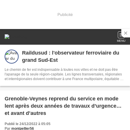
Publicité
MENU
Raildusud : l'observateur ferroviaire du
grand Sud-Est
Le chemin de fer est indispensable à toutes nos villes et ne doit pas être
l'apanage de la seule région-capitale. Les lignes transversales, régionales
et interrégionales doivent contribuer à une France multipolaire, équitable au
plan social et territorial.
Grenoble-Veynes reprend du service en mode
lent après deux années de travaux d’urgence…
et avant d’autres
Publié le 24/12/2022 à 05:05
Par
montpellier56