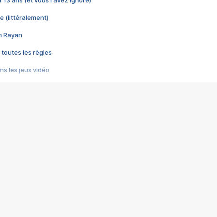
 a 13 ans (et vous l'avez ignoré)
e (littéralement)
im Rayan
 toutes les règles
s les jeux vidéo
us choquant de Rockstar ? - Le scandale BULLY
e plus moche de Steam
du RÊVE tourne au CAUCHEMAR
pendant 8 heures
it… à tort
umiliés par un jeu vidéo
ire - Final Fantasy 8
ti un empire - Age of Empires