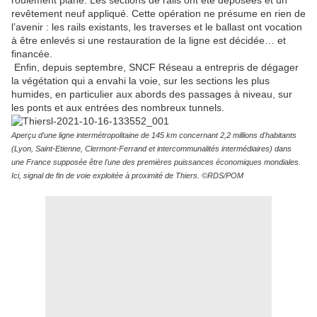
roulement plane. Les sections de rails ont été déposées et un
revêtement neuf appliqué. Cette opération ne présume en rien de
l’avenir : les rails existants, les traverses et le ballast ont vocation
à être enlevés si une restauration de la ligne est décidée… et
financée.
Enfin, depuis septembre, SNCF Réseau a entrepris de dégager
la végétation qui a envahi la voie, sur les sections les plus
humides, en particulier aux abords des passages à niveau, sur
les ponts et aux entrées des nombreux tunnels.
Aperçu d'une ligne intermétropolitaine de 145 km concernant 2,2 millions d'habitants
(Lyon, Saint-Etienne, Clermont-Ferrand et intercommunalités intermédiaires) dans
une France supposée être l'une des premières puissances économiques mondiales.
Ici, signal de fin de voie exploitée à proximité de Thiers. ©RDS/POM