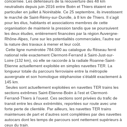
concernée. Les défenseurs de la réouverture des 48 km
neutralisés depuis juin 2016 entre Boën et Thiers étaient en
particulier en juillet à Noirétable. Ce 25 septembre, ils investissent
le marché de Saint-Rémy-sur-Durolle, à 8 km de Thiers. Il s’agit
pour les élus, habitants et associations membres de cette
organisation de maintenir la pression tandis que se poursuivent
les deux études, entièrement financées par la région Auvergne-
Rhône-Alpes, l’une sur les potentialités commerciales, l’autre sur
la nature des travaux à mener et leur coût.
Cette ligne numérotée 784.000 au catalogue du Réseau ferré
national relie exactement Clermont-Ferrand à Saint-Just-sur-
Loire (132 km), où elle se raccorde à la radiale Roanne-Saint-
Etienne actuellement exploitée en simples navettes TER. La
longueur totale du parcours ferroviaire entre la métropole
auvergnate et son homologue stéphanoise s’établit exactement à
145 km.
Seules sont actuellement exploitées en navettes TER trains les
sections extrêmes Saint-Etienne-Boën à l’est et Clermont-
Ferrand-Thiers à l’ouest. Ces sections sont privées du trafic de
transit entre les deux extrémités, reportées sur route avec une
forte perte de clientèle. Par ailleurs, les navettes TER trains
maintenues de part et d’autres sont complétées par des navettes
autocars dont les temps de parcours sont nettement supérieurs à
ceux du train.