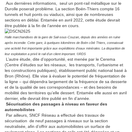
Aux dernières informations, seul un pont-rail métallique sur le
Durolle poserait problème. La section Boën-Thiers compte 16
tunnels et huit ponts ou viaducs, ainsi que de nombreuses
sections en déblai. Entamée en avril 2022, cette étude devrait
être publiée à la fin de l’année en cours.
Halle marchandises de la gare de Sail-sous-Couzan, depuis des années en ruine
après incendie. Cette gare, à quelques kilomètres de Boën côté Thiers, connaissait
une activité fret importante grâce aux expéditions d'eaux minérales. La disparition de
leur exploitation a privé le rail d'un client important. ©RDS
L’autre étude, dite d’opportunité, est menée par le Cerema
(Centre d’études sur les réseaux, les transports, l’urbanisme et
les constructions publiques), établissement public national basé à
Bron (Rhône). Elle vise à évaluer le potentiel de fréquentation de
la ligne – qui dépendra largement de la fréquence de sa desserte
et de la qualité de ses correspondances – et des besoins de
mobilité des territoires qu’elle dessert. Entamée elle aussi en avril
dernier, elle devrait être publié en fin d’année.
Sécurisation des passages à niveau en faveur des
automobilistes
Par ailleurs, SNCF Réseau a effectué des travaux de
sécurisation de neuf passages à niveaux sur la section
neutralisée, afin d’offrir aux automobilistes un surface de