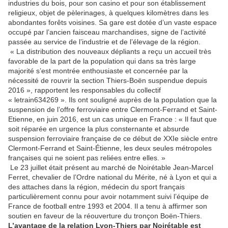
industries du bois, pour son casino et pour son établissement
religieux, objet de pèlerinages, à quelques kilomètres dans les
abondantes forêts voisines. Sa gare est dotée d’un vaste espace
occupé par l’ancien faisceau marchandises, signe de l’activité
passée au service de l’industrie et de l’élevage de la région.
« La distribution des nouveaux dépliants a reçu un accueil très
favorable de la part de la population qui dans sa très large
majorité s’est montrée enthousiaste et concernée par la
nécessité de rouvrir la section Thiers-Boën suspendue depuis
2016 », rapportent les responsables du collectif
« letrain634269 ». Ils ont souligné auprès de la population que la
suspension de l’offre ferroviaire entre Clermont-Ferrand et Saint-
Etienne, en juin 2016, est un cas unique en France : « Il faut que
soit réparée en urgence la plus consternante et absurde
suspension ferroviaire française de ce début de XXIe siècle entre
Clermont-Ferrand et Saint-Étienne, les deux seules métropoles
françaises qui ne soient pas reliées entre elles. »
Le 23 juillet était présent au marché de Noirétable Jean-Marcel
Ferret, chevalier de l’Ordre national du Mérite, né à Lyon et qui a
des attaches dans la région, médecin du sport français
particulièrement connu pour avoir notamment suivi l’équipe de
France de football entre 1993 et 2004. Il a tenu à affirmer son
soutien en faveur de la réouverture du tronçon Boën-Thiers.
L’avantage de la relation Lyon-Thiers par Noirétable est