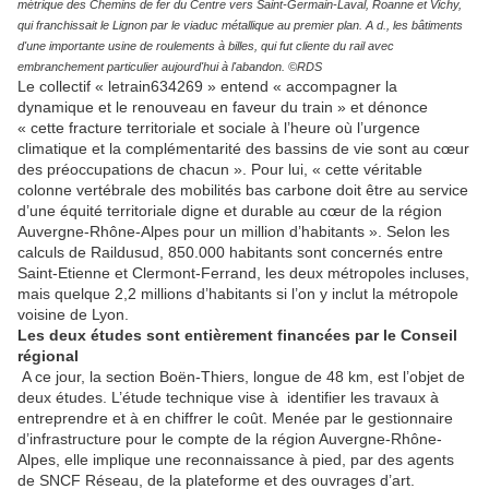
métrique des Chemins de fer du Centre vers Saint-Germain-Laval, Roanne et Vichy,
qui franchissait le Lignon par le viaduc métallique au premier plan. A d., les bâtiments
d'une importante usine de roulements à billes, qui fut cliente du rail avec
embranchement particulier aujourd'hui à l'abandon. ©RDS
Le collectif « letrain634269 » entend « accompagner la
dynamique et le renouveau en faveur du train » et dénonce
« cette fracture territoriale et sociale à l’heure où l’urgence
climatique et la complémentarité des bassins de vie sont au cœur
des préoccupations de chacun ». Pour lui, « cette véritable
colonne vertébrale des mobilités bas carbone doit être au service
d’une équité territoriale digne et durable au cœur de la région
Auvergne-Rhône-Alpes pour un million d’habitants ». Selon les
calculs de Raildusud, 850.000 habitants sont concernés entre
Saint-Etienne et Clermont-Ferrand, les deux métropoles incluses,
mais quelque 2,2 millions d’habitants si l’on y inclut la métropole
voisine de Lyon.
Les deux études sont entièrement financées par le Conseil
régional
A ce jour, la section Boën-Thiers, longue de 48 km, est l’objet de
deux études. L’étude technique vise à identifier les travaux à
entreprendre et à en chiffrer le coût. Menée par le gestionnaire
d’infrastructure pour le compte de la région Auvergne-Rhône-
Alpes, elle implique une reconnaissance à pied, par des agents
de SNCF Réseau, de la plateforme et des ouvrages d’art.