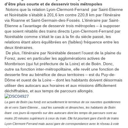
d’être plus courte et de desservir trois métropoles
Notons que la relation Lyon-Clermont-Ferrand par Saint-Etienne
et Noirétable s’établit à 201,6 km contre 220,8 km par l’itinéraire
via Roanne et Saint-Germain-des-Fossés. L’itinéraire par Saint-
Etienne a l’avantage de desservir trois métropoles – à supposer
que soient rétablis des trains directs Lyon-Clermont-Ferrand par
Noirétable comme s’était le cas à la fin du siècle passé, les
relations étant alors équilibrées en (faibles) fréquence entre les
deux itinéraires.
De plus, l’itinéraire par Noirétable dessert l’ouest de la plaine du
Forez, avec en particulier les agglomérations actives de
Montbrison (qui fut préfecture de la Loire) et de Boën. Donc,
outre sa fonction inter-métropolitaine, elle revêt une fonction de
desserte fine au bénéfice de deux territoires – est du Puy-de-
Dôme et ouest de la Loire – dont les habitants doivent désormais
utiliser des autocars aux horaires et aux missions difficilement
déchiffrables, et aux temps de parcours allongés.
La gare de Boën (au fond) est actuellement le terminus de six navettes quotidiennes
de et vers Saint-Etienne... sauf les samedis et dimanches, les habitants de Boën
étant ces jours-là reportés sur des autocars dont les temps de parcours sont au
moins 20 minutes supérieurs à ceux du train. Elle fut pourtant gare d'arrêt de trains
Lyon-Clermont-Ferrand mais aussi gare de correspondance avec le réseau à voie