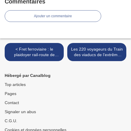
Commentaires
Ajouter un commentaire
< Fret ferroviaire : le
Les 220 voyageurs du Train
plaidoyer rail-route de
des viaducs de l’extrême
Jean-Claude Brunier,
ont fêté la valeur
patron d’Open Modal,
patrimoniale de la ligne de
l'injonction de l’ART à SNCF
l'Aubrac de Millau à Garabit
Hébergé par Canalblog
Réseau
>
Top articles
Pages
Contact
Signaler un abus
C.G.U.
Cookies et données personnelles