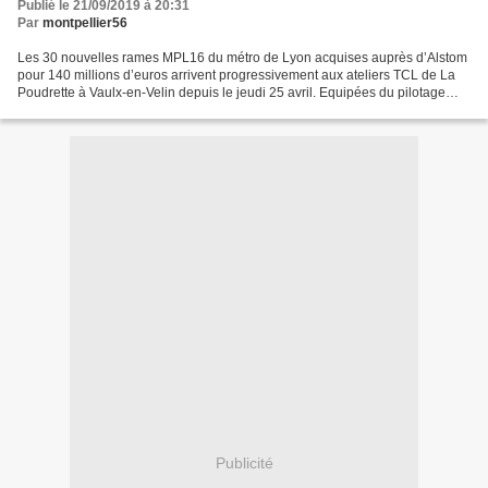
Publié le 21/09/2019 à 20:31
Par
montpellier56
Les 30 nouvelles rames MPL16 du métro de Lyon acquises auprès d’Alstom
pour 140 millions d’euros arrivent progressivement aux ateliers TCL de La
Poudrette à Vaulx-en-Velin depuis le jeudi 25 avril. Equipées du pilotage
automatique, composées de deux caisses...
Publicité