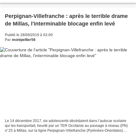
et Montpellier-Sud-de-France, soit 56,6...
Perpignan-Villefranche : après le terrible drame
de Millas, l'interminable blocage enfin levé
Publié le 28/09/2019 à 02:00
Par
montpellier56
Le 14 décembre 2017, six adolescents décédaient dans l’autocar scolaire
qui les transportait, heurté par un TER Occitanie au passage à niveau (PN)
n°25 à Millas, sur la ligne Perpignan-Villefranche (Pyrénées-Orientales).
Une très vive et légitime émotion...