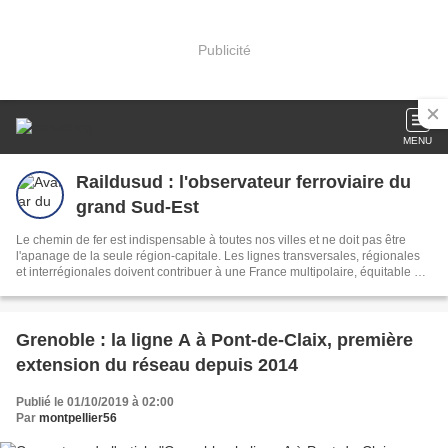
Publicité
MENU
Raildusud : l'observateur ferroviaire du
grand Sud-Est
Le chemin de fer est indispensable à toutes nos villes et ne doit pas être
l'apanage de la seule région-capitale. Les lignes transversales, régionales
et interrégionales doivent contribuer à une France multipolaire, équitable au
plan social et territorial.
Grenoble : la ligne A à Pont-de-Claix, première
extension du réseau depuis 2014
Publié le 01/10/2019 à 02:00
Par
montpellier56