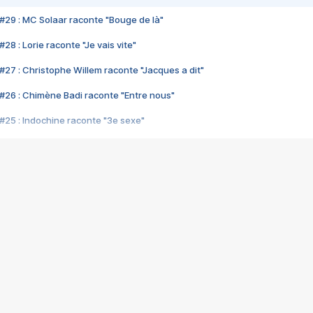
#29 : MC Solaar raconte "Bouge de là"
28 : Lorie raconte "Je vais vite"
#27 : Christophe Willem raconte "Jacques a dit"
#26 : Chimène Badi raconte "Entre nous"
#25 : Indochine raconte "3e sexe"
#24 : Zaho raconte "C'est chelou"
#23 : Patrick Bruel raconte "Au café des délices"
#22 : Kyo raconte "Le chemin"
#21 : Nolwenn Leroy raconte "Cassé"
#20 : Patrick Hernandez raconte "Born to be alive"
#19 : Lorie raconte "Près de moi"
#18 : Michael Jones raconte "A nos actes manqués" (avec Jean-Jacque