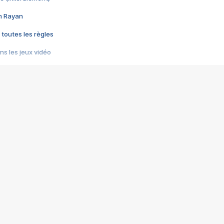
im Rayan
 toutes les règles
s les jeux vidéo
us choquant de Rockstar ? - Le scandale BULLY
e plus moche de Steam
du RÊVE tourne au CAUCHEMAR
pendant 8 heures
it… à tort
umiliés par un jeu vidéo
ire - Final Fantasy 8
ti un empire - Age of Empires
story DOFUS