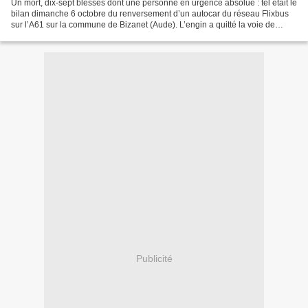
Un mort, dix-sept blessés dont une personne en urgence absolue : tel était le
bilan dimanche 6 octobre du renversement d’un autocar du réseau Flixbus
sur l’A61 sur la commune de Bizanet (Aude). L’engin a quitté la voie de
roulement et a chuté dans le...
Publicité