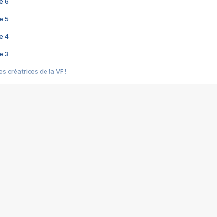
e 6
e 5
e 4
e 3
s créatrices de la VF !
e 2
e 1
e Mektoub My Love arrive enfin ! Rencontre avec Shaïn Boumedine et Sal
i : après Toni en famille
elle réalise le bouleversant Dites lui que je l'aime
ais ! Rencontre autour de Vie privée de Rebecca Zlotowski
 de Marguerite, Grave... Rencontre avec Ella Rumpf
 Les Rêveurs, un film intime sur la santé mentale