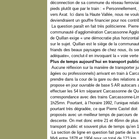
déconnection de sa commune du réseau ferroviaire 
pieds plutôt que par le train : « Personnellement, 
vers Axat. Ici dans la Haute Vallée, nous ne vo
deviendraient un gouffre financier pour nos contr
La question paraît en fait très politicienne. Pier
communauté d’agglomération Carcassonne Agglo et 
de Quillan exige « une démocratie plus horizontal
sur le sujet. Quillan est le siège de la commun
friands des beaux paysages de chez nous, ils se
adéquate», conclut-il en invoquant la « voie verte
Plus de temps aujourd’hui en transport publi
Aucune réflexion sur la manière de transporter ju
âgées ou professionnels) arrivant en train à Carc
prendre dans la cour de la gare ou des relations 
propose en jour ouvrable de base 5 AR autocars
effectuer les 54 km séparant Carcassonne de Quil
correspondance avec des trains Carcassonne-Limo
1h25mn. Pourtant, à l’horaire 1992, l’unique rela
pourtant très dégradée, ce que Pierre Castel doit 
proposés avec un meilleur temps de parcours de
descente. On met donc entre 21 et 46mn de plus a
transport public et souvent plus de temps qu’en 19
La section de ligne en question fait partie de l
Midi entre 1878 et 1904 pour un total de 123 km,