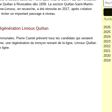
 Quillan à Rivesaltes dès 1939. La section Quillan-Saint-Martin-
ne-Limoux, en revanche, a été rénovée en 2017, après création
r éviter un important passage à niveau.
Arch
2026
régénération Limoux Quillan
2025
Ao
2024
Ju
D
mmunales, Pierre Castel prévient tous les candidats qui seraient
2023
Ju
N
D
e, une régénération du tronçon restant de la ligne, Limoux Quillan :
2022
Ma
Oc
N
D
e ligne.
2021
Av
Se
Oc
N
D
2020
M
Ao
Se
Oc
N
D
2019
Fé
Ju
Ao
Se
Oc
N
D
Ja
Ju
Ju
Ao
Se
Oc
N
D
Ma
Ju
Ju
Ao
Se
Oc
N
Av
Ma
Ju
Ju
Ao
Se
Oc
M
Av
Ma
Ju
Ju
Ao
Se
Fé
M
Av
Ma
Ju
Ju
Ja
Fé
M
Av
Ma
Ju
Ja
Fé
M
Av
Ma
Ja
Fé
M
Av
Ja
Fé
M
Ja
Fé