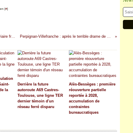
Newsl
en [
#
]
Languedoc-Vallée du Rhône : le système ferroviaire français réinvente le rideau de fer (étude)
Perpignan-Villefranche : après le terrible drame de Millas, l'interminable blocage enfin levé
culation
Saint-
Derrière la future
Alès-Bessèges : première
de la
autoroute A69 Castres-
réouverture partielle
Toulouse, une ligne TER
reportée à 2028,
dernier témoin d'un
accumulation de
réseau ferré disparu
contraintes
bureaucratiques