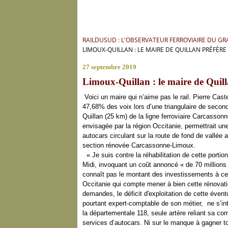
RAILDUSUD : L'OBSERVATEUR FERROVIAIRE DU G
LIMOUX-QUILLAN : LE MAIRE DE QUILLAN PRÉFÈRE
27 septembre 2019
Limoux-Quillan : le maire de Quill
Voici un maire qui n’aime pas le rail. Pierre Caste
47,68% des voix lors d’une triangulaire de second
Quillan (25 km) de la ligne ferroviaire Carcassonne
envisagée par la région Occitanie, permettrait une
autocars circulant sur la route de fond de vallée
section rénovée Carcassonne-Limoux.
« Je suis contre la réhabilitation de cette portio
Midi, invoquant un coût annoncé « de 70 millions
connaît pas le montant des investissements à ce j
Occitanie qui compte mener à bien cette rénovatio
demandes, le déficit d'exploitation de cette éventu
pourtant expert-comptable de son métier, ne s’in
la départementale 118, seule artère reliant sa co
services d’autocars. Ni sur le manque à gagner 