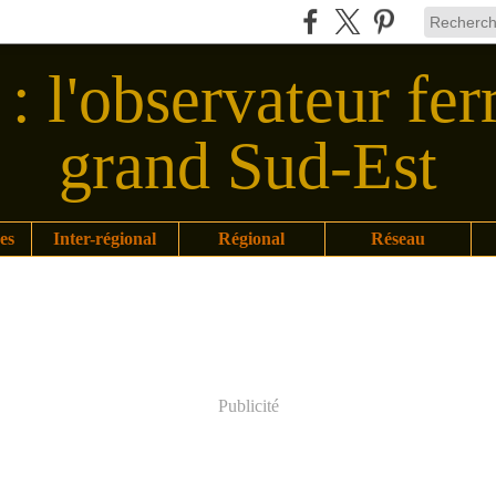
: l'observateur fer
grand Sud-Est
es
Inter-régional
Régional
Réseau
Publicité