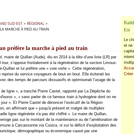
Raild
RAND SUD-EST
>
RÉGIONAL
>
 LA MARCHE À PIED AU TRAIN
Est
Le ch
et ne 
an préfère la marche à pied au train
capita
inter
l, maire de Quillan (Aude), élu en 2014 à la tête d’une liste (LR) par
multip
 tour, s’oppose frontalement à la régénération de la section Limoux-
Accue
-Quillan et lui préfère une « voie verte ». Cette régénération,
Créer
 reprise du service voyageurs de bout en bout. Elle éviterait les
 avec des temps de parcours dissuasifs et optimiserait l’usage de la
n de ligne », a tranché Pierre Castel, rapporté par La Dépêche du
 d'euros », « sans parler de ce fameux train à hydrogène dont on ne
our ». Et Pierre Castel de dénoncer l’exécutif de la Région
n, en affirmant que « jusqu'à présent et malgré de multiples
elle ligne régénérée n'a pas été chiffré ». Le maire de Quillan,
terroge pas sur le montant de la maintenance ou de l’amélioration de
mmune à Carcassonne via Couiza, ni sur le déficit d’exploitation des
touristique, démographique ou économique causé par une