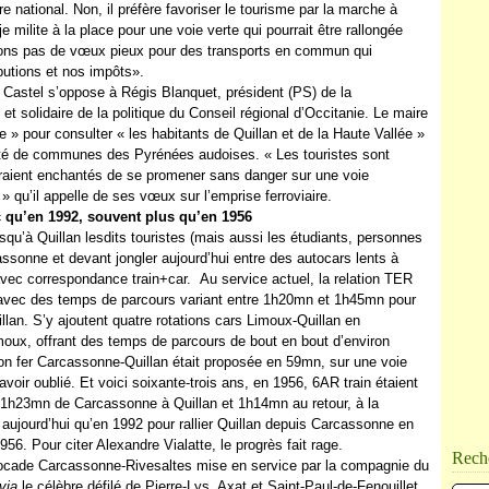
national. Non, il préfère favoriser le tourisme par la marche à
je milite à la place pour une voie verte qui pourrait être rallongée
ulons pas de vœux pieux pour des transports en commun qui
ibutions et nos impôts».
re Castel s’oppose à Régis Blanquet, président (PS) de la
solidaire de la politique du Conseil régional d’Occitanie. Le maire
e » pour consulter « les habitants de Quillan et de la Haute Vallée »
auté de communes des Pyrénées audoises. « Les touristes sont
raient enchantés de se promener sans danger sur une voie
 » qu’il appelle de ses vœux sur l’emprise ferroviaire.
c qu’en 1992, souvent plus qu’en 1956
squ’à Quillan lesdits touristes (mais aussi les étudiants, personnes
assonne et devant jongler aujourd’hui entre des autocars lents à
avec correspondance train+car. Au service actuel, la relation TER
 avec des temps de parcours variant entre 1h20mn et 1h45mn pour
lan. S’y ajoutent quatre rotations cars Limoux-Quillan en
ux, offrant des temps de parcours de bout en bout d’environ
tion fer Carcassonne-Quillan était proposée en 59mn, sur une voie
avoir oublié. Et voici soixante-trois ans, en 1956, 6AR train étaient
 1h23mn de Carcassonne à Quillan et 1h14mn au retour, à la
ujourd’hui qu’en 1992 pour rallier Quillan depuis Carcassonne en
56. Pour citer Alexandre Vialatte, le progrès fait rage.
Rech
a rocade Carcassonne-Rivesaltes mise en service par la compagnie du
via
le célèbre défilé de Pierre-Lys, Axat et Saint-Paul-de-Fenouillet.