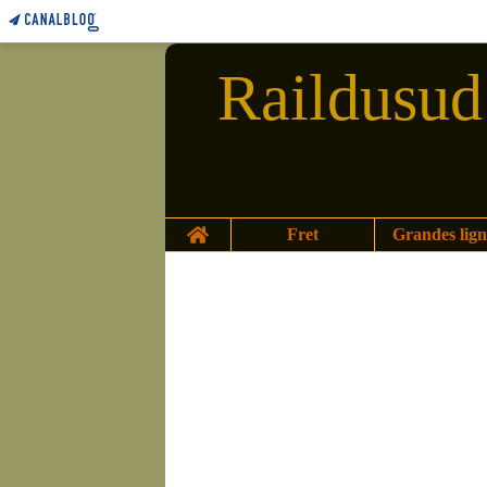
Raildusud 
Home
Fret
Grandes lign