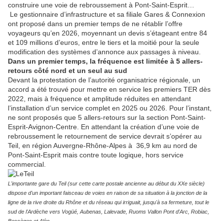
construire une voie de rebroussement à Pont-Saint-Esprit…
Le gestionnaire d’infrastructure et sa filiale Gares & Connexion
ont proposé dans un premier temps de ne rétablir l’offre
voyageurs qu’en 2026, moyennant un devis s’étageant entre 84
et 109 millions d’euros, entre le tiers et la moitié pour la seule
modification des systèmes d’annonce aux passages à niveau.
Dans un premier temps, la fréquence est limitée à 5 allers-
retours côté nord et un seul au sud
Devant la protestation de l’autorité organisatrice régionale, un
accord a été trouvé pour mettre en service les premiers TER dès
2022, mais à fréquence et amplitude réduites en attendant
l’installation d’un service complet en 2025 ou 2026. Pour l’instant,
ne sont proposés que 5 allers-retours sur la section Pont-Saint-
Esprit-Avignon-Centre. En attendant la création d’une voie de
rebroussement le retournement de service devrait s’opérer au
Teil, en région Auvergne-Rhône-Alpes à 36,9 km au nord de
Pont-Saint-Esprit mais contre toute logique, hors service
commercial.
L'importante gare du Teil (sur cette carte postale ancienne au début du XXe siècle)
dispose d'un important faisceau de voies en raison de sa situation à la jonction de la
ligne de la rive droite du Rhône et du réseau qui irriguait, jusqu'à sa fermeture, tout le
sud de l'Ardèche vers Vogüé, Aubenas, Lalevade, Ruoms Vallon Pont d'Arc, Robiac,
Bessèges et Alès.