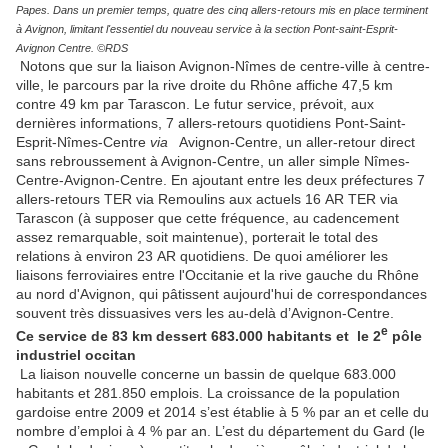
Papes. Dans un premier temps, quatre des cinq allers-retours mis en place terminent
à Avignon, limitant l'essentiel du nouveau service à la section Pont-saint-Esprit-
Avignon Centre. ©RDS
Notons que sur la liaison Avignon-Nîmes de centre-ville à centre-
ville, le parcours par la rive droite du Rhône affiche 47,5 km
contre 49 km par Tarascon. Le futur service, prévoit, aux
dernières informations, 7 allers-retours quotidiens Pont-Saint-
Esprit-Nîmes-Centre
via
Avignon-Centre, un aller-retour direct
sans rebroussement à Avignon-Centre, un aller simple Nîmes-
Centre-Avignon-Centre. En ajoutant entre les deux préfectures 7
allers-retours TER via Remoulins aux actuels 16 AR TER via
Tarascon (à supposer que cette fréquence, au cadencement
assez remarquable, soit maintenue), porterait le total des
relations à environ 23 AR quotidiens. De quoi améliorer les
liaisons ferroviaires entre l'Occitanie et la rive gauche du Rhône
au nord d'Avignon, qui pâtissent aujourd'hui de correspondances
souvent très dissuasives vers les au-delà d’Avignon-Centre.
e
Ce service de 83 km dessert 683.000 habitants et le 2
pôle
industriel occitan
La liaison nouvelle concerne un bassin de quelque 683.000
habitants et 281.850 emplois. La croissance de la population
gardoise entre 2009 et 2014 s’est établie à 5 % par an et celle du
nombre d’emploi à 4 % par an. L’est du département du Gard (le