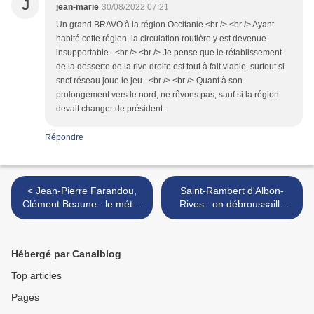
J
jean-marie
30/08/2022 07:21
Un grand BRAVO à la région Occitanie.<br /> <br /> Ayant
habité cette région, la circulation routière y est devenue
insupportable...<br /> <br /> Je pense que le rétablissement
de la desserte de la rive droite est tout à fait viable, surtout si
sncf réseau joue le jeu...<br /> <br /> Quant à son
prolongement vers le nord, ne rêvons pas, sauf si la région
devait changer de président.
Répondre
< Jean-Pierre Farandou,
Saint-Rambert d'Albon-
Clément Beaune : le métro
Rives : on débroussaille
Grand Paris Express peut-il
côté ouest, on a fermé côté
être inclus dans les 100
est malgré les atouts de la
milliards du ferroviaire ?
ligne vers Grenoble >
Hébergé par Canalblog
Top articles
Pages