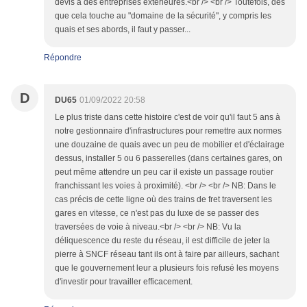
devis à des entreprises extérieures.<br /> <br /> Toutefois, dès
que cela touche au "domaine de la sécurité", y compris les
quais et ses abords, il faut y passer...
Répondre
D
DU65
01/09/2022 20:58
Le plus triste dans cette histoire c'est de voir qu'il faut 5 ans à
notre gestionnaire d'infrastructures pour remettre aux normes
une douzaine de quais avec un peu de mobilier et d'éclairage
dessus, installer 5 ou 6 passerelles (dans certaines gares, on
peut même attendre un peu car il existe un passage routier
franchissant les voies à proximité). <br /> <br /> NB: Dans le
cas précis de cette ligne où des trains de fret traversent les
gares en vitesse, ce n'est pas du luxe de se passer des
traversées de voie à niveau.<br /> <br /> NB: Vu la
déliquescence du reste du réseau, il est difficile de jeter la
pierre à SNCF réseau tant ils ont à faire par ailleurs, sachant
que le gouvernement leur a plusieurs fois refusé les moyens
d'investir pour travailler efficacement.