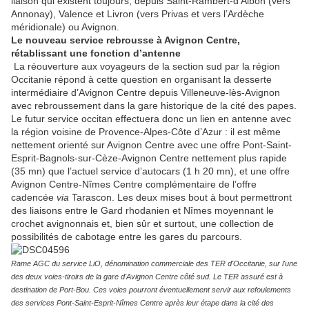
liaison qui existent toujours, depuis Saint-Rambert-d’Albon (vers
Annonay), Valence et Livron (vers Privas et vers l’Ardèche
méridionale) ou Avignon.
Le nouveau service rebrousse à Avignon Centre,
rétablissant une fonction d’antenne
La réouverture aux voyageurs de la section sud par la région
Occitanie répond à cette question en organisant la desserte
intermédiaire d’Avignon Centre depuis Villeneuve-lès-Avignon
avec rebroussement dans la gare historique de la cité des papes.
Le futur service occitan effectuera donc un lien en antenne avec
la région voisine de Provence-Alpes-Côte d’Azur : il est même
nettement orienté sur Avignon Centre avec une offre Pont-Saint-
Esprit-Bagnols-sur-Cèze-Avignon Centre nettement plus rapide
(35 mn) que l’actuel service d’autocars (1 h 20 mn), et une offre
Avignon Centre-Nîmes Centre complémentaire de l’offre
cadencée
via
Tarascon. Les deux mises bout à bout permettront
des liaisons entre le Gard rhodanien et Nîmes moyennant le
crochet avignonnais et, bien sûr et surtout, une collection de
possibilités de cabotage entre les gares du parcours.
Rame AGC du service LiO, dénomination commerciale des TER d'Occitanie, sur l'une
des deux voies-tiroirs de la gare d'Avignon Centre côté sud. Le TER assuré est à
destination de Port-Bou. Ces voies pourront éventuellement servir aux refoulements
des services Pont-Saint-Esprit-Nîmes Centre après leur étape dans la cité des