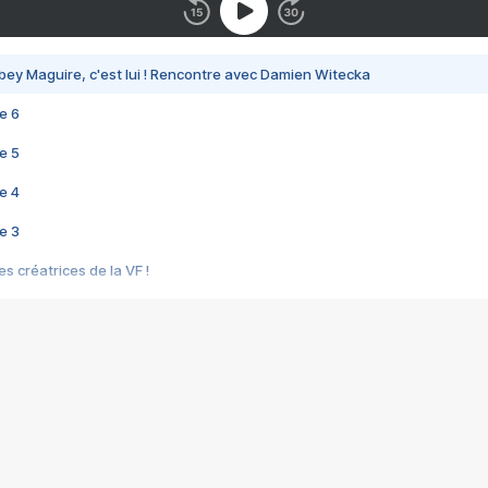
bey Maguire, c'est lui ! Rencontre avec Damien Witecka
e 6
e 5
e 4
e 3
s créatrices de la VF !
e 2
e 1
e Mektoub My Love arrive enfin ! Rencontre avec Shaïn Boumedine et Sal
i : après Toni en famille
elle réalise le bouleversant Dites lui que je l'aime