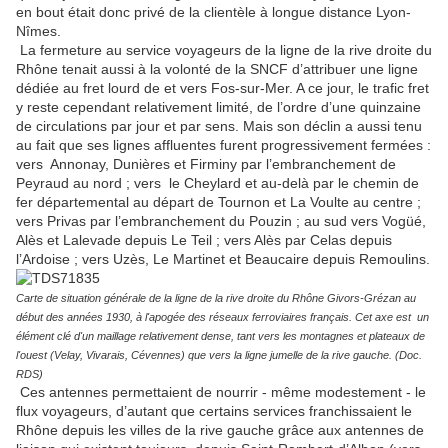
en bout était donc privé de la clientèle à longue distance Lyon-
Nîmes.
La fermeture au service voyageurs de la ligne de la rive droite du
Rhône tenait aussi à la volonté de la SNCF d’attribuer une ligne
dédiée au fret lourd de et vers Fos-sur-Mer. A ce jour, le trafic fret
y reste cependant relativement limité, de l’ordre d’une quinzaine
de circulations par jour et par sens. Mais son déclin a aussi tenu
au fait que ses lignes affluentes furent progressivement fermées :
vers Annonay, Dunières et Firminy par l’embranchement de
Peyraud au nord ; vers le Cheylard et au-delà par le chemin de
fer départemental au départ de Tournon et La Voulte au centre ;
vers Privas par l’embranchement du Pouzin ; au sud vers Vogüé,
Alès et Lalevade depuis Le Teil ; vers Alès par Celas depuis
l’Ardoise ; vers Uzès, Le Martinet et Beaucaire depuis Remoulins.
Carte de situation générale de la ligne de la rive droite du Rhône Givors-Grézan au
début des années 1930, à l'apogée des réseaux ferroviaires français. Cet axe est un
élément clé d'un maillage relativement dense, tant vers les montagnes et plateaux de
l'ouest (Velay, Vivarais, Cévennes) que vers la ligne jumelle de la rive gauche. (Doc.
RDS)
Ces antennes permettaient de nourrir - même modestement - le
flux voyageurs, d’autant que certains services franchissaient le
Rhône depuis les villes de la rive gauche grâce aux antennes de