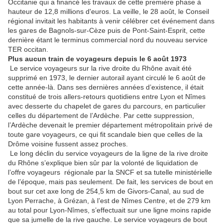
Occitanie qui a financé les travaux de cette première phase à
hauteur de 12,8 millions d'euros. La veille, le 28 août, le Conseil
régional invitait les habitants à venir célébrer cet événement dans
les gares de Bagnols-sur-Cèze puis de Pont-Saint-Esprit, cette
dernière étant le terminus commercial nord du nouveau service
TER occitan.
Plus aucun train de voyageurs depuis le 6 août 1973
Le service voyageurs sur la rive droite du Rhône avait été
supprimé en 1973, le dernier autorail ayant circulé le 6 août de
cette année-là. Dans ses dernières années d’existence, il était
constitué de trois allers-retours quotidiens entre Lyon et Nîmes
avec desserte du chapelet de gares du parcours, en particulier
celles du département de l’Ardèche. Par cette suppression,
l’Ardèche devenait le premier département métropolitain privé de
toute gare voyageurs, ce qui fit scandale bien que celles de la
Drôme voisine fussent assez proches.
Le long déclin du service voyageurs de la ligne de la rive droite
du Rhône s’explique bien sûr par la volonté de liquidation de
l’offre voyageurs régionale par la SNCF et sa tutelle ministérielle
de l’époque, mais pas seulement. De fait, les services de bout en
bout sur cet axe long de 254,5 km de Givors-Canal, au sud de
Lyon Perrache, à Grézan, à l’est de Nîmes Centre, et de 279 km
au total pour Lyon-Nîmes, s’effectuait sur une ligne moins rapide
que sa jumelle de la rive gauche. Le service voyageurs de bout