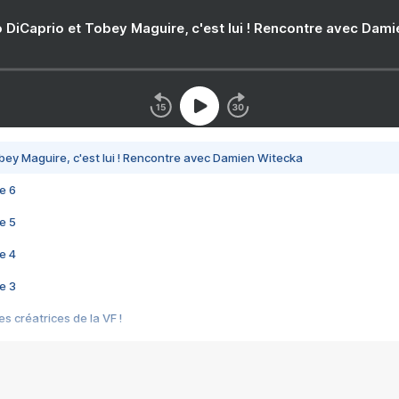
 DiCaprio et Tobey Maguire, c'est lui ! Rencontre avec Dam
bey Maguire, c'est lui ! Rencontre avec Damien Witecka
e 6
e 5
e 4
e 3
s créatrices de la VF !
e 2
e 1