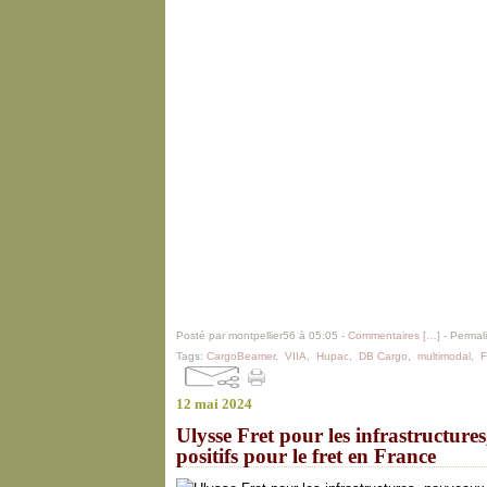
Posté par montpellier56 à 05:05 -
Commentaires [
…
]
- Permali
Tags:
CargoBeamer
,
VIIA
,
Hupac
,
DB Cargo
,
multimodal
,
F
12 mai 2024
Ulysse Fret pour les infrastructure
positifs pour le fret en France