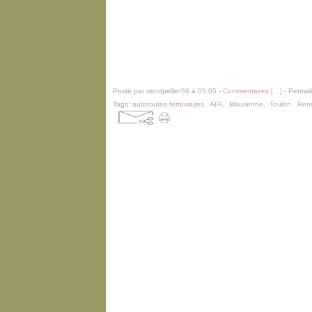
Posté par montpellier56 à 05:05 -
Commentaires [
…
]
- Permali
Tags:
autoroutes ferroviaires
,
AFA
,
Maurienne
,
Toulon
,
Renn