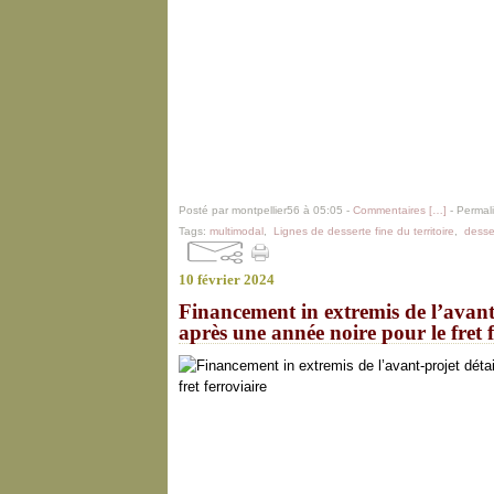
Posté par montpellier56 à 05:05 -
Commentaires [
…
]
- Permali
Tags:
multimodal
,
Lignes de desserte fine du territoire
,
desse
10 février 2024
Financement in extremis de l’avant-
après une année noire pour le fret 