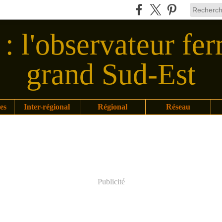
: l'observateur fer
grand Sud-Est
es
Inter-régional
Régional
Réseau
Publicité