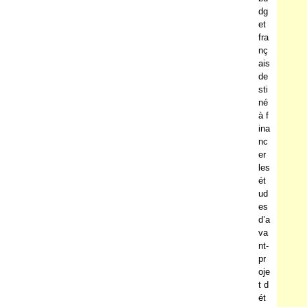
dg
et
fra
nç
ais
de
sti
né
à f
ina
nc
er
les
ét
ud
es
d’a
va
nt-
pr
oje
t d
ét