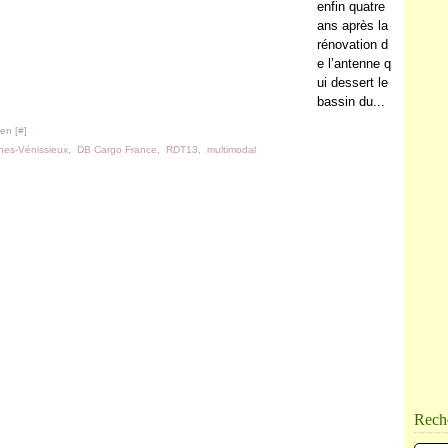
enfin quatre
ans après la
rénovation d
e l’antenne q
ui dessert le
bassin du...
en [
#
]
es-Vénissieux
,
DB Cargo France
,
RDT13
,
multimodal
Rech