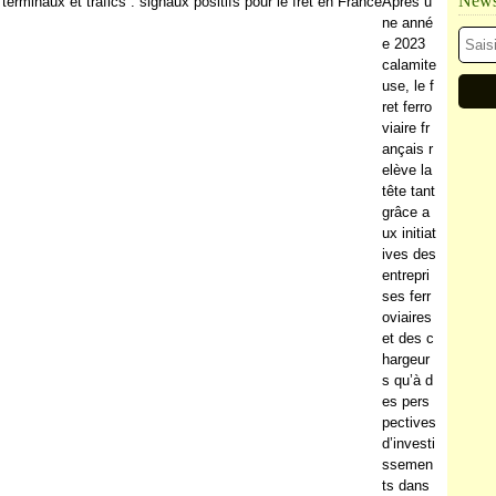
Newsl
Après u
ne anné
e 2023
calamite
use, le f
ret ferro
viaire fr
ançais r
elève la
tête tant
grâce a
ux initiat
ives des
entrepri
ses ferr
oviaires
et des c
hargeur
s qu’à d
es pers
pectives
d’investi
ssemen
ts dans