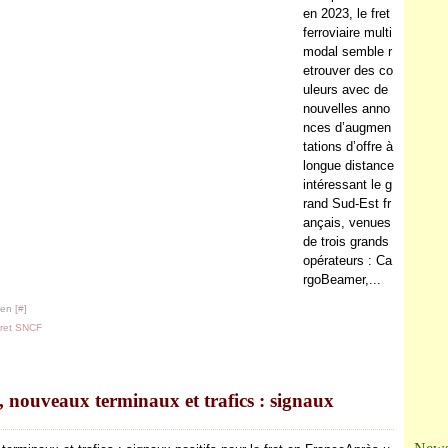
Ja
en 2023, le fret
ferroviaire multi
modal semble r
etrouver des co
uleurs avec de
nouvelles anno
nces d’augmen
tations d’offre à
longue distance
intéressant le g
rand Sud-Est fr
ançais, venues
de trois grands
opérateurs : Ca
rgoBeamer,...
en [
#
]
ret SNCF
s, nouveaux terminaux et trafics : signaux