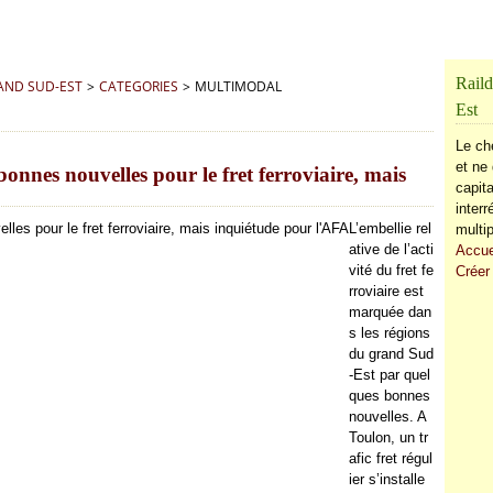
Raild
RAND SUD-EST
>
CATEGORIES
>
MULTIMODAL
Est
Le ch
et ne 
onnes nouvelles pour le fret ferroviaire, mais
capita
inter
L’embellie rel
multip
ative de l’acti
Accue
vité du fret fe
Créer
rroviaire est
marquée dan
s les régions
du grand Sud
-Est par quel
ques bonnes
nouvelles. A
Toulon, un tr
afic fret régul
ier s’installe