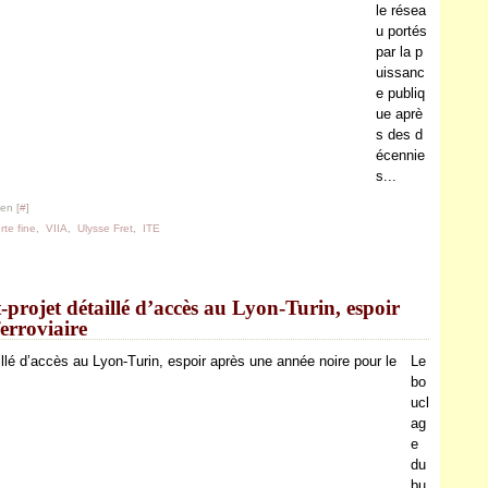
le résea
u portés
par la p
uissanc
e publiq
ue aprè
s des d
écennie
s...
en [
#
]
rte fine
,
VIIA
,
Ulysse Fret
,
ITE
projet détaillé d’accès au Lyon-Turin, espoir
ferroviaire
Le
bo
ucl
ag
e
du
bu