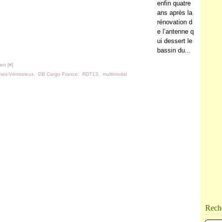
enfin quatre
ans après la
rénovation d
e l’antenne q
ui dessert le
bassin du...
en [
#
]
es-Vénissieux
,
DB Cargo France
,
RDT13
,
multimodal
Rech