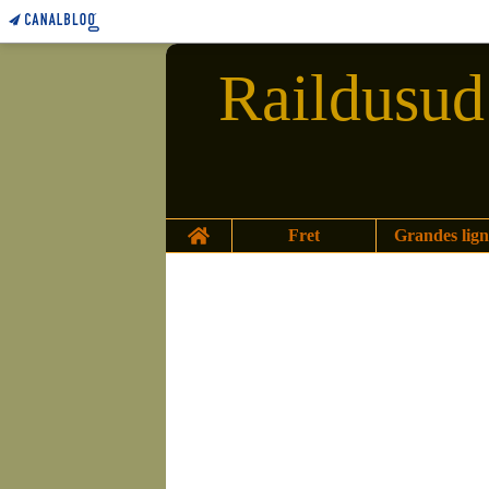
Raildusud 
Home
Fret
Grandes lign