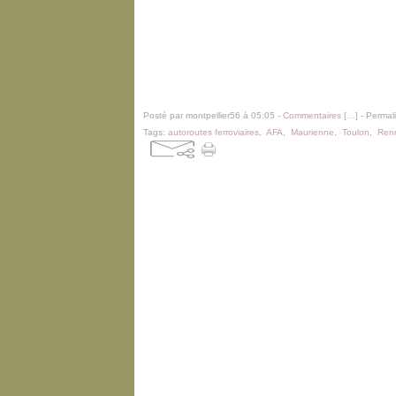
Posté par montpellier56 à 05:05 -
Commentaires [
…
]
- Permali
Tags:
autoroutes ferroviaires
,
AFA
,
Maurienne
,
Toulon
,
Renn