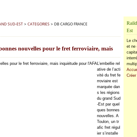
Raild
RAND SUD-EST
>
CATEGORIES
>
DB CARGO FRANCE
Est
Le ch
et ne 
onnes nouvelles pour le fret ferroviaire, mais
capita
inter
L’embellie rel
multip
ative de l’acti
Accue
vité du fret fe
Créer
rroviaire est
marquée dan
s les régions
du grand Sud
-Est par quel
ques bonnes
nouvelles. A
Toulon, un tr
afic fret régul
ier s’installe