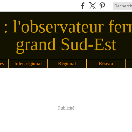
: l'observateur fer
grand Sud-Est
es
Inter-régional
Régional
Réseau
Publicité