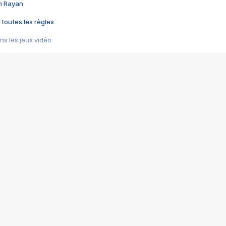
im Rayan
 toutes les règles
s les jeux vidéo
us choquant de Rockstar ? - Le scandale BULLY
e plus moche de Steam
du RÊVE tourne au CAUCHEMAR
pendant 8 heures
it… à tort
umiliés par un jeu vidéo
ire - Final Fantasy 8
ti un empire - Age of Empires
story DOFUS
tard, il crée l'un des pires jeux de tous les temps, MindsEye.