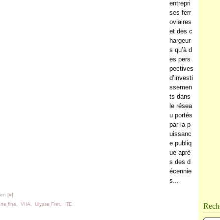
entrepri
ses ferr
oviaires
et des c
hargeur
s qu’à d
es pers
pectives
d’investi
ssemen
ts dans
le résea
u portés
par la p
uissanc
e publiq
ue aprè
s des d
écennie
s...
en [
#
]
rte fine
,
VIIA
,
Ulysse Fret
,
ITE
Rech