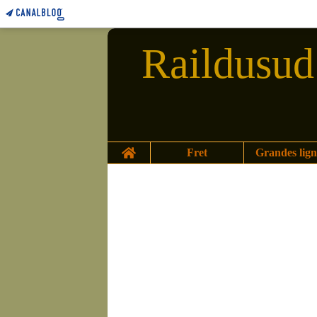
Raildusud 
Home
Fret
Grandes lign