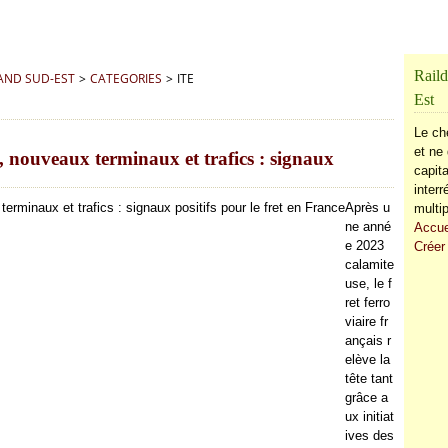
Raild
RAND SUD-EST
>
CATEGORIES
>
ITE
Est
Le ch
et ne 
s, nouveaux terminaux et trafics : signaux
capita
inter
Après u
multip
ne anné
Accue
e 2023
Créer
calamite
use, le f
ret ferro
viaire fr
ançais r
elève la
tête tant
grâce a
ux initiat
ives des