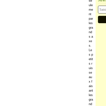
Newsl
se
ule
me
nt
par
les
gra
nd
s a
xe
s.
Le
s p
etit
s r
uis
se
au
x f
ais
ant
les
gra
nd