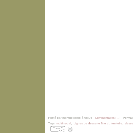
Posté par montpellier56 à 05:05 -
Commentaires [
…
]
- Permali
Tags:
multimodal
,
Lignes de desserte fine du territoire
,
desse