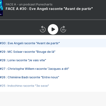
FACE A - un podcast Purecharts
FACE A #30 : Eve Angeli raconte "Avant de partir"
#30 : Eve Angeli raconte "Avant de partir"
#29 : MC Solaar raconte "Bouge de là"
28 : Lorie raconte "Je vais vite"
#27 : Christophe Willem raconte "Jacques a dit"
#26 : Chimène Badi raconte "Entre nous"
#25 : Indochine raconte "3e sexe"
#24 : Zaho raconte "C'est chelou"
#23 : Patrick Bruel raconte "Au café des délices"