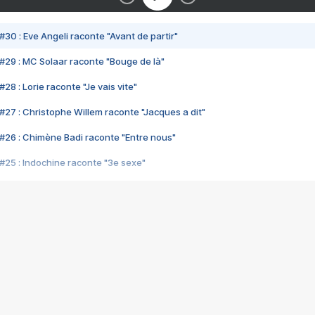
#30 : Eve Angeli raconte "Avant de partir"
#29 : MC Solaar raconte "Bouge de là"
28 : Lorie raconte "Je vais vite"
#27 : Christophe Willem raconte "Jacques a dit"
#26 : Chimène Badi raconte "Entre nous"
#25 : Indochine raconte "3e sexe"
#24 : Zaho raconte "C'est chelou"
#23 : Patrick Bruel raconte "Au café des délices"
#22 : Kyo raconte "Le chemin"
#21 : Nolwenn Leroy raconte "Cassé"
#20 : Patrick Hernandez raconte "Born to be alive"
#19 : Lorie raconte "Près de moi"