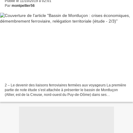
Publié le 11/10/2019 à 02:01
Par
montpellier56
2 – Le devenir des liaisons ferroviaires fermées aux voyageurs La première
partie de note étude s’est attachée à présenter le bassin de Montluçon
(Allier, est de la Creuse, nord-ouest du Puy-de-Dôme) dans ses
composantes démographiques et économiques,...