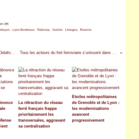
en [
#
]
tluçon
,
Lyon-Bordeaux
,
Railcoop
,
Guéret
,
Limoges
,
Roanne
Le candidat à la mairie de Montpellier Michaël Delafosse maintient sa prétention à rendre gratuit le réseau de transport urbain
Tous les acteurs du fret ferroviaire s’unissent dans 4F pour doubler la part modale du rail et interpeller les pouvoirs publics
Etoiles métropolitaines
dénonce
La rétraction du réseau
de Grenoble et de Lyon :
iale
ferré français frappe
les modernisations
prioritairement les
avancent
éfense
transversales, aggravant
progressivement
ient
sa centralisation