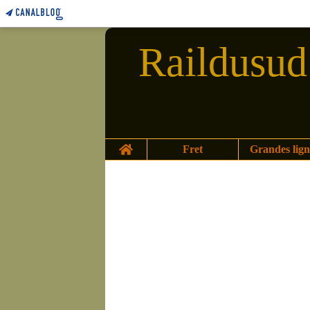
Raildusud 
Home
Fret
Grandes lign