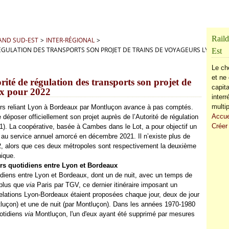
Raild
RAND SUD-EST
>
INTER-RÉGIONAL
>
RÉGULATION DES TRANSPORTS SON PROJET DE TRAINS DE VOYAGEURS LYON-B
Est
Le ch
et ne 
ité de régulation des transports son projet de
capita
ux pour 2022
inter
multip
urs reliant Lyon à Bordeaux par Montluçon avance à pas comptés.
Accue
e déposer officiellement son projet auprès de l’Autorité de régulation
Créer
 (1). La coopérative, basée à Cambes dans le Lot, a pour objectif un
on au service annuel amorcé en décembre 2021. Il n’existe plus de
12, alors que ces deux métropoles sont respectivement la deuxième
hique.
ours quotidiens entre Lyon et Bordeaux
otidiens entre Lyon et Bordeaux, dont un de nuit, avec un temps de
 plus que
via
Paris par TGV, ce dernier itinéraire imposant un
relations Lyon-Bordeaux étaient proposées chaque jour, deux de jour
tluçon) et une de nuit (par Montluçon). Dans les années 1970-1980
otidiens
via
Montluçon, l'un d'eux ayant été supprimé par mesures