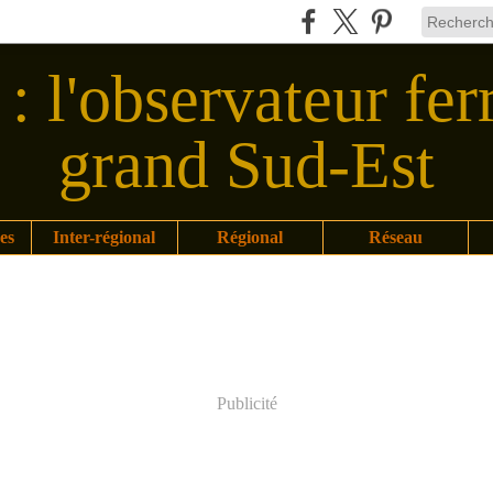
: l'observateur fer
grand Sud-Est
es
Inter-régional
Régional
Réseau
Publicité