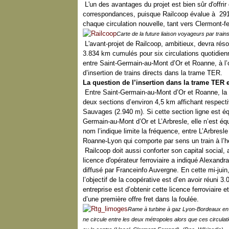
L'un des avantages du projet est bien sûr d'offrir
correspondances, puisque Railcoop évalue à 291
chaque circulation nouvelle, tant vers Clermont-f
Carte de la future liaison voyageurs par trai
L'avant-projet de Railcoop, ambitieux, devra réso
3.834 km cumulés pour six circulations quotidienne
entre Saint-Germain-au-Mont d’Or et Roanne, à l
d’insertion de trains directs dans la trame TER.
La question de l’insertion dans la trame TER 
Entre Saint-Germain-au-Mont d’Or et Roanne, la li
deux sections d’environ 4,5 km affichant respecti
Sauvages (2.940 m). Si cette section ligne est é
Germain-au-Mont d’Or et L’Arbresle, elle n’est é
nom l’indique limite la fréquence, entre L’Arbres
Roanne-Lyon qui comporte par sens un train à l’h
Railcoop doit aussi conforter son capital social, 
licence d'opérateur ferroviaire a indiqué Alexand
diffusé par Franceinfo Auvergne. En cette mi-juin,
l’objectif de la coopérative est d’en avoir réuni 3
entreprise est d’obtenir cette licence ferroviaire 
d’une première offre fret dans la foulée.
Rame à turbine à gaz Lyon-Bordeaux en g
ne circule entre les deux métropoles alors que ces circulat