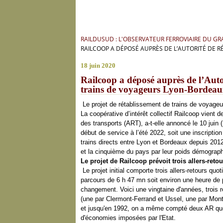
RAILDUSUD : L'OBSERVATEUR FERROVIAIRE DU G
RAILCOOP A DÉPOSÉ AUPRÈS DE L’AUTORITÉ DE 
18 juin 2020
Railcoop a déposé auprès de l’Autor
trains de voyageurs Lyon-Bordea
Le projet de rétablissement de trains de voyage
La coopérative d’intérêt collectif Railcoop vient d
des transports (ART), a-t-elle annoncé le 10 juin
début de service à l’été 2022, soit une inscripti
trains directs entre Lyon et Bordeaux depuis 20
et la cinquième du pays par leur poids démograp
Le projet de Railcoop prévoit trois allers-ret
Le projet initial comporte trois allers-retours qu
parcours de 6 h 47 mn soit environ une heure de
changement. Voici une vingtaine d'années, trois 
(une par Clermont-Ferrand et Ussel, une par Mon
et jusqu'en 1992, on a même compté deux AR qu
d'économies imposées par l'Etat.