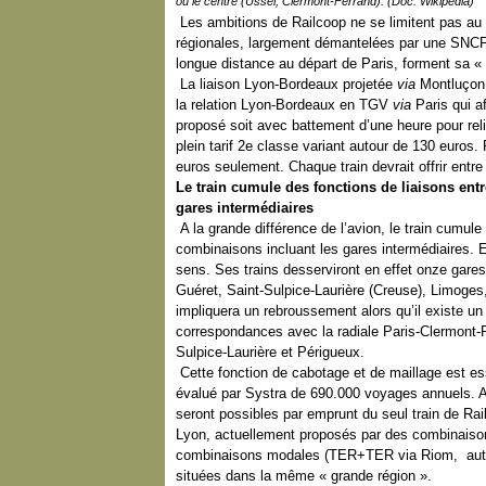
ou le centre (Ussel, Clermont-Ferrand). (Doc. Wikipedia)
Les ambitions de Railcoop ne se limitent pas au L
régionales, largement démantelées par une SNCF d
longue distance au départ de Paris, forment sa «
La liaison Lyon-Bordeaux projetée
via
Montluçon,
la relation Lyon-Bordeaux en TGV
via
Paris qui a
proposé soit avec battement d’une heure pour rel
plein tarif 2e classe variant autour de 130 euros
euros seulement. Chaque train devrait offrir entre
Le train cumule des fonctions de liaisons entr
gares intermédiaires
A la grande différence de l’avion, le train cumule 
combinaisons incluant les gares intermédiaires. E
sens. Ses trains desserviront en effet onze gare
Guéret, Saint-Sulpice-Laurière (Creuse), Limoge
impliquera un rebroussement alors qu’il existe u
correspondances avec la radiale Paris-Clermont-
Sulpice-Laurière et Périgueux.
Cette fonction de cabotage et de maillage est es
évalué par Systra de 690.000 voyages annuels. Au
seront possibles par emprunt du seul train de Ra
Lyon, actuellement proposés par des combinaiso
combinaisons modales (TER+TER via Riom, auto
situées dans la même « grande région ».