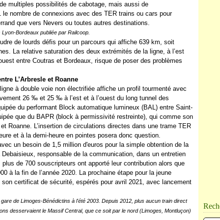
 de multiples possibilités de cabotage, mais aussi de
 le nombre de connexions avec des TER trains ou cars pour
errand que vers Nevers ou toutes autres destinations.
ns Lyon-Bordeaux publiée par Railcoop.
udre de lourds défis pour un parcours qui affiche 639 km, soit
s. La relative saturation des deux extrémités de la ligne, à l’est
’ouest entre Coutras et Bordeaux, risque de poser des problèmes
entre L’Arbresle et Roanne
gne à double voie non électrifiée affiche un profil tourmenté avec
vement 26 ‰ et 25 ‰ à l’est et à l’ouest du long tunnel des
quipée du performant Block automatique lumineux (BAL) entre Saint-
quipée que du BAPR (block à permissivité restreinte), qui comme son
le et Roanne. L’insertion de circulations directes dans une trame TER
eure et à la demi-heure en pointes posera donc question.
avec un besoin de 1,5 million d'euros pour la simple obtention de la
ra Debaisieux, responsable de la communication, dans un entretien
 plus de 700 souscripteurs ont apporté leur contribution alors que
.000 à la fin de l’année 2020. La prochaine étape pour la jeune
et son certificat de sécurité, espérés pour avril 2021, avec lancement
are de Limoges-Bénédictins à l'été 2003. Depuis 2012, plus aucun train direct
Rech
ions desservaient le Massif Central, que ce soit par le nord (Limoges, Montluçon)