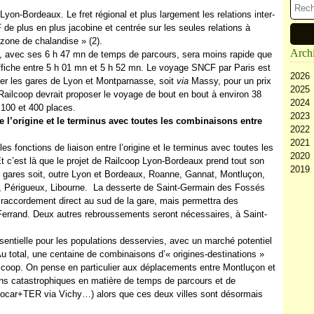
yon-Bordeaux. Le fret régional et plus largement les relations inter-
e plus en plus jacobine et centrée sur les seules relations à
 zone de chalandise » (2).
Arch
 avec ses 6 h 47 mn de temps de parcours, sera moins rapide que
ffiche entre 5 h 01 mn et 5 h 52 mn. Le voyage SNCF par Paris est
2026
ier les gares de Lyon et Montparnasse, soit
via
Massy, pour un prix
2025
Ao
. Railcoop devrait proposer le voyage de bout en bout à environ 38
2024
Ju
D
 100 et 400 places.
2023
Ju
N
D
e l’origine et le terminus avec toutes les combinaisons entre
2022
Ma
Oc
N
D
2021
Av
Se
Oc
N
D
les fonctions de liaison entre l’origine et le terminus avec toutes les
2020
M
Ao
Se
Oc
N
D
t c’est là que le projet de Railcoop Lyon-Bordeaux prend tout son
2019
Fé
Ju
Ao
Se
Oc
N
D
s gares soit, outre Lyon et Bordeaux, Roanne, Gannat, Montluçon,
Ja
Ju
Ju
Ao
Se
Oc
N
D
s, Périgueux, Libourne. La desserte de Saint-Germain des Fossés
Ma
Ju
Ju
Ao
Se
Oc
N
n raccordement direct au sud de la gare, mais permettra des
Av
Ma
Ju
Ju
Ao
Se
Oc
Ferrand. Deux autres rebroussements seront nécessaires, à Saint-
M
Av
Ma
Ju
Ju
Ao
Se
Fé
M
Av
Ma
Ju
Ju
sentielle pour les populations desservies, avec un marché potentiel
Ja
Fé
M
Av
Ma
Ju
 total, une centaine de combinaisons d’« origines-destinations »
Ja
Fé
M
Av
Ma
ilcoop. On pense en particulier aux déplacements entre Montluçon et
Ja
Fé
M
Av
ns catastrophiques en matière de temps de parcours et de
Ja
Fé
M
car+TER via Vichy…) alors que ces deux villes sont désormais
Ja
Fé