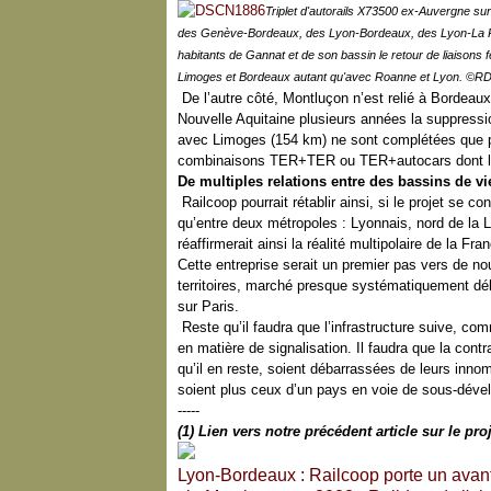
Triplet d'autorails X73500 ex-Auvergne s
des Genève-Bordeaux, des Lyon-Bordeaux, des Lyon-La Roch
habitants de Gannat et de son bassin le retour de liaisons f
Limoges et Bordeaux autant qu'avec Roanne et Lyon. ©R
De l’autre côté, Montluçon n’est relié à Bordeau
Nouvelle Aquitaine plusieurs années la suppressi
avec Limoges (154 km) ne sont complétées que p
combinaisons TER+TER ou TER+autocars dont l’une
De multiples relations entre des bassins de v
Railcoop pourrait rétablir ainsi, si le projet se c
qu’entre deux métropoles : Lyonnais, nord de la Lo
réaffirmerait ainsi la réalité multipolaire de la Fr
Cette entreprise serait un premier pas vers de nou
territoires, marché presque systématiquement d
sur Paris.
Reste qu’il faudra que l’infrastructure suive, c
en matière de signalisation. Il faudra que la contr
qu’il en reste, soient débarrassées de leurs innom
soient plus ceux d’un pays en voie de sous-dév
-----
(1) Lien vers notre précédent article sur le p
Lyon-Bordeaux : Railcoop porte un avant-