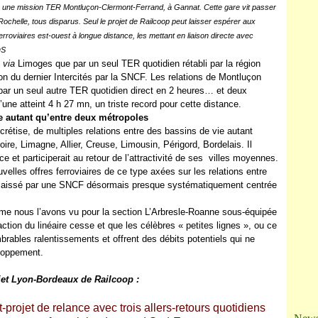
Ja
ur une mission TER Montluçon-Clermont-Ferrand, à Gannat. Cette gare vit passer
elle, tous disparus. Seul le projet de Railcoop peut laisser espérer aux
erroviaires est-ouest à longue distance, les mettant en liaison directe avec
DS
x
via
Limoges que par un seul TER quotidien rétabli par la région
on du dernier Intercités par la SNCF. Les relations de Montluçon
ar un seul autre TER quotidien direct en 2 heures… et deux
 atteint 4 h 27 mn, un triste record pour cette distance.
ie autant qu’entre deux métropoles
oncrétise, de multiples relations entre des bassins de vie autant
ire, Limagne, Allier, Creuse, Limousin, Périgord, Bordelais. Il
ance et participerait au retour de l’attractivité de ses villes moyennes.
velles offres ferroviaires de ce type axées sur les relations entre
élaissé par une SNCF désormais presque systématiquement centrée
omme nous l’avons vu pour la section L’Arbresle-Roanne sous-équipée
action du linéaire cesse et que les célèbres « petites lignes », ou ce
brables ralentissements et offrent des débits potentiels qui ne
eloppement.
rojet Lyon-Bordeaux de Railcoop :
projet de relance avec trois allers-retours quotidiens