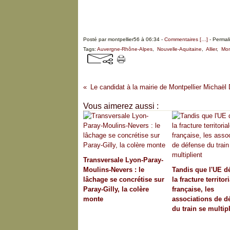
Posté par montpellier56 à 06:34 -
Commentaires [
…
]
- Permali
Tags:
Auvergne-Rhône-Alpes
,
Nouvelle-Aquitaine
,
Allier
,
Mon
Vous aimerez aussi :
Transversale Lyon-Paray-
Moulins-Nevers : le
Tandis que l'UE 
lâchage se concrétise sur
la fracture territor
Paray-Gilly, la colère
française, les
monte
associations de d
du train se multipl