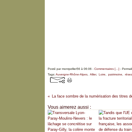
Posté par montpellier56 à 06:06 -
Commentaires [
…
]
- Permali
Tags:
Auvergne-Rhône-Alpes
,
Allier
,
Loire
,
patrimoine
,
rése
Vous aimerez aussi :