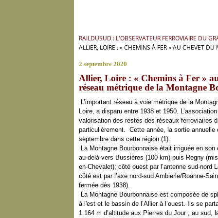
RAILDUSUD : L'OBSERVATEUR FERROVIAIRE DU G
ALLIER, LOIRE : « CHEMINS À FER » AU CHEVET
2 septembre 2020
Allier, Loire : « Chemins à Fer » 
réseau métrique de la Montagne B
L’important réseau à voie métrique de la Montagn
Loire, a disparu entre 1938 et 1950. L’associatio
valorisation des restes des réseaux ferroviaires d
particulièrement. Cette année, la sortie annuell
septembre dans cette région (1).
La Montagne Bourbonnaise était irriguée en son c
au-delà vers Bussières (100 km) puis Regny (mis
en-Chevalet); côté ouest par l’antenne sud-nord 
côté est par l’axe nord-sud Ambierle/Roanne-Sai
fermée dès 1938).
La Montagne Bourbonnaise est composée de splend
à l'est et le bassin de l’Allier à l’ouest. Ils se p
1.164 m d’altitude aux Pierres du Jour ; au sud,