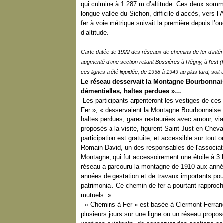
qui culmine à 1.287 m d’altitude. Ces deux somm
longue vallée du Sichon, difficile d’accès, vers l’
fer à voie métrique suivait la première depuis l’o
d’altitude.
Carte datée de 1922 des réseaux de chemins de fer d'intérêt l
augmenté d'une section reliant Bussières à Régny, à l'est (
ces lignes a été liquidée, de 1938 à 1949 au plus tard, soit
Le réseau desservait la Montagne Bourbonnais
démentielles, haltes perdues »…
Les participants arpenteront les vestiges de ce
Fer », « desservaient la Montagne Bourbonnaise 
haltes perdues, gares restaurées avec amour, vi
proposés à la visite, figurent Saint-Just en Che
participation est gratuite, et accessible sur tout o
Romain David, un des responsables de l'associatio
Montagne, qui fut accessoirement une étoile à 3 
réseau a parcouru la montagne de 1910 aux années
années de gestation et de travaux importants pou
patrimonial. Ce chemin de fer a pourtant rapproc
mutuels. »
« Chemins à Fer » est basée à Clermont-Ferrand.
plusieurs jours sur une ligne ou un réseau propo