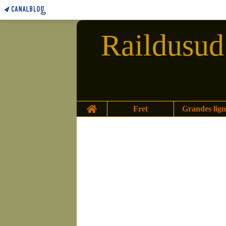
Raildusud 
Home
Fret
Grandes lign