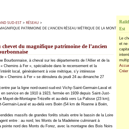
Raild
RAND SUD-EST
>
RÉSEAU
>
 DU MAGNIFIQUE PATRIMOINE DE L’ANCIEN RÉSEAU MÉTRIQUE DE LA MONTAGNE
Est
Le ch
et ne 
au chevet du magnifique patrimoine de l’ancien
capita
ourbonnaise
inter
multip
e Bourbonnaise, à cheval sur les départements de l’Allier et de la
Accue
n « Chemins à Fer », spécialisée dans le recensement et la
Créer
’intérêt local, généralement à voie métrique, s’y intéresse
e de « Chemins à Fer » se déroulera du jeudi 24 au dimanche 27
entre par la ligne nord-ouest-sud-est Vichy-Saint-Germain-Laval et
 en service en de 1910 à 1923, fermée en 1939 depuis Saint-Just-
Le Mayet-de-Montagne-Trézelle et au-delà vers La Palisse (23 km);
nt-Germain-Laval et au-delà vers Boën (54 km de Roanne à Boën,
ides massifs de grandes forêts situés entre le bassin de la Loire
artagent entre : au nord, les Monts de la Madeleine culminant à
 la pointe nord des Monts du Forez, avec la montagne des Bois Noirs