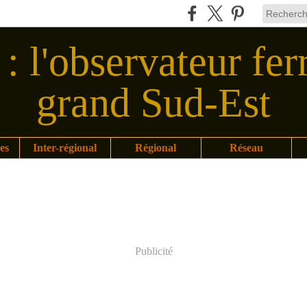
: l'observateur fer
grand Sud-Est
es
Inter-régional
Régional
Réseau
Publicité