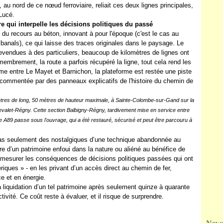
Ja
au nord de ce nœud ferroviaire, reliait ces deux lignes principales,
Lucé.
re qui interpelle les décisions politiques du passé
du recours au béton, innovant à pour l'époque (c'est le cas au
 banals), ce qui laisse des traces originales dans le paysage. Le
 revendues à des particuliers, beaucoup de kilomètres de lignes ont
mbrement, la route a parfois récupéré la ligne, tout cela rend les
omme entre Le Mayet et Barnichon, la plateforme est restée une piste
commentée par des panneaux explicatifs de l'histoire du chemin de
tres de long, 50 mètres de hauteur maximale, à Sainte-Colombe-sur-Gand sur la
evalet-Régny. Cette section Balbigny-Régny, tardivement mise en service entre
e A89 passe sous l'ouvrage, qui a été restauré, sécurisé et peut être parcouru à
pas seulement des nostalgiques d’une technique abandonnée au
re d’un patrimoine enfoui dans la nature ou aliéné au bénéfice de
e mesurer les conséquences de décisions politiques passées qui ont
ériques » - en les privant d’un accès direct au chemin de fer,
e et en énergie.
 liquidation d’un tel patrimoine après seulement quinze à quarante
tivité. Ce coût reste à évaluer, et il risque de surprendre.