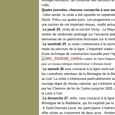
vestiges existants, de conserver des sections acce
t-elle.
Quatre journées, chacune consacrée à une sec
Cette année, la visite a été reportée en septemb
David. Prévu sur quatre jours, son programme c
une section de cet important réseau, maillé auto
Le jeudi 24
, visite de la section Vichy - Le May
sentier de randonnée aménagé sur l’ancienne plate
bienvenue de ce patrimoine ferroviaire sur le te
Le vendredi 25
, la visite s’intéressera à la se
haute du parcours de la ligne. L’important viaduc
d’une technique de construction nouvelle pour l’é
Le viaduc de Saint-Polgues
pour un réseau métrique d'intérêt local. © Romain David
Le samedi 26
sera consacré à la ligne nord-sud 
les contreforts orientaux de la Montagne de la M
au sud. La visite s’intéressera particulièrement 
ouvrage digne du réseau national, qui contraste av
par les Chemins de fer du Centre jusqu’en 1928, av
la Loire à l’est.
Le dimanche 27
, enfin, sera consacré à la lign
Montagne de la Madeleine, qui fut exploité par 
A Saint-Germain-Laval, les participants s’intéres
effet située au croisement de deux axes : Ambie