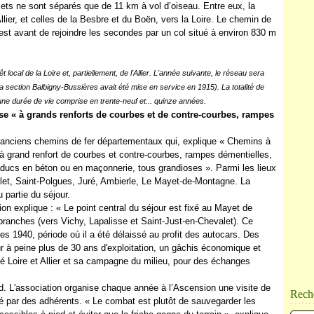
ets ne sont séparés que de 11 km à vol d’oiseau. Entre eux, la
Allier, et celles de la Besbre et du Boën, vers la Loire. Le chemin de
uest avant de rejoindre les secondes par un col situé à environ 830 m
ocal de la Loire et, partiellement, de l'Allier. L'année suivante, le réseau sera
la section Balbigny-Bussières avait été mise en service en 1915). La totalité de
 une durée de vie comprise en trente-neuf et... quinze années.
e « à grands renforts de courbes et de contre-courbes, rampes
s anciens chemins de fer départementaux qui, explique « Chemins à
à grand renfort de courbes et contre-courbes, rampes démentielles,
aducs en béton ou en maçonnerie, tous grandioses ». Parmi les lieux
valet, Saint-Polgues, Juré, Ambierle, Le Mayet-de-Montagne. La
u partie du séjour.
n explique : « Le point central du séjour est fixé au Mayet de
branches (vers Vichy, Lapalisse et Saint-Just-en-Chevalet). Ce
 1940, période où il a été délaissé au profit des autocars. Des
r à peine plus de 30 ans d'exploitation, un gâchis économique et
hé Loire et Allier et sa campagne du milieu, pour des échanges
 L'association organise chaque année à l’Ascension une visite de
Rech
sé par des adhérents. « Le combat est plutôt de sauvegarder les