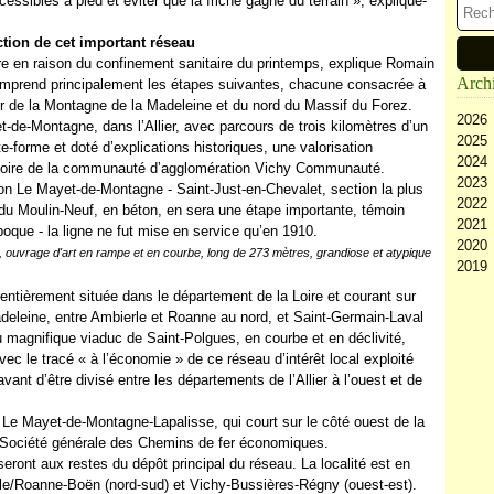
ssibles à pied et éviter que la friche gagne du terrain », explique-
tion de cet important réseau
re en raison du confinement sanitaire du printemps, explique Romain
Arch
omprend principalement les étapes suivantes, chacune consacrée à
ur de la Montagne de la Madeleine et du nord du Massif du Forez.
2026
et-de-Montagne, dans l’Allier, avec parcours de trois kilomètres d’un
2025
Ao
-forme et doté d’explications historiques, une valorisation
2024
Ju
D
rritoire de la communauté d’agglomération Vichy Communauté.
2023
Ju
N
D
ction Le Mayet-de-Montagne - Saint-Just-en-Chevalet, section la plus
2022
Ma
Oc
N
D
 du Moulin-Neuf, en béton, en sera une étape importante, témoin
2021
Av
Se
Oc
N
D
poque - la ligne ne fut mise en service qu’en 1910.
2020
M
Ao
Se
Oc
N
D
, ouvrage d'art en rampe et en courbe, long de 273 mètres, grandiose et atypique
2019
Fé
Ju
Ao
Se
Oc
N
D
Ja
Ju
Ju
Ao
Se
Oc
N
D
entièrement située dans le département de la Loire et courant sur
Ma
Ju
Ju
Ao
Se
Oc
N
adeleine, entre Ambierle et Roanne au nord, et Saint-Germain-Laval
Av
Ma
Ju
Ju
Ao
Se
Oc
au magnifique viaduc de Saint-Polgues, en courbe et en déclivité,
M
Av
Ma
Ju
Ju
Ao
Se
ec le tracé « à l’économie » de ce réseau d’intérêt local exploité
Fé
M
Av
Ma
Ju
Ju
ant d’être divisé entre les départements de l’Allier à l’ouest et de
Ja
Fé
M
Av
Ma
Ju
Ja
Fé
M
Av
Ma
e Le Mayet-de-Montagne-Lapalisse, qui court sur le côté ouest de la
Ja
Fé
M
Av
la Société générale des Chemins de fer économiques.
Ja
Fé
M
seront aux restes du dépôt principal du réseau. La localité est en
Ja
Fé
rle/Roanne-Boën (nord-sud) et Vichy-Bussières-Régny (ouest-est).