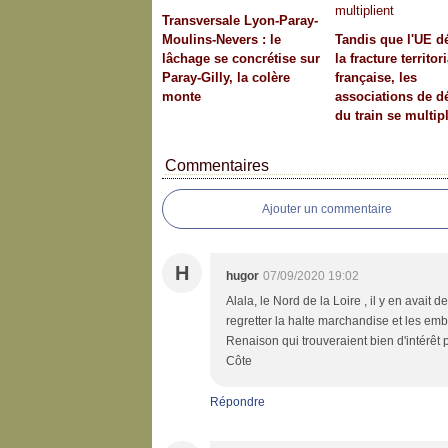
Transversale Lyon-Paray-
Moulins-Nevers : le
Tandis que l'UE 
lâchage se concrétise sur
la fracture territor
Paray-Gilly, la colère
française, les
monte
associations de d
du train se multipl
Commentaires
Ajouter un commentaire
H
hugor
07/09/2020 19:02
Alala, le Nord de la Loire , il y en avait 
regretter la halte marchandise et les em
Renaison qui trouveraient bien d'intérêt 
Côte
Répondre