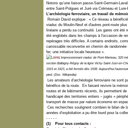
Notons qu’une liaison passe-Saint-Germain-Laval, 
entre Saint-Polgues et Juré
via
Crémeau et Lure-
L’archéologie ferroviaire, un travail de mémoi
Romain David explique : « Ce réseau a bénéficié 
viaduc du Moulin-Neuf et d'autres pont-route plus
linéaire a perdu sa continuité. Les gares ont été
été englobés dans les champs à l'occasion de reme
repérages très difficiles. A certains endroits, c
carrossable reconvertie en chemin de randonnée 
fer, une initiative locale heureuse ».
L'impressionnant viaduc de Pont-Marteau, 320 mè
section Balbigny-Régny de la ligne Vichy-Saint-Just-en-Ch
1915 et 1923, a été fermée dès 1938. Aujourd'hui l'autorout
pied. (Doc. Wikipedia)
Les amateurs d’archéologie ferroviaire ne sont 
bénéfice de la route. En faisant revivre la mémoi
routes et de bâtiments récents, ils permettent d
handicapé des territoires entiers – jugés « périph
transport de masse par nature économe en espac
Ces recherches soulignent combien le bilan de la
années d’exploitation a pu être lourd pour la collec
- - - - -
(1) Pour tous contacts :