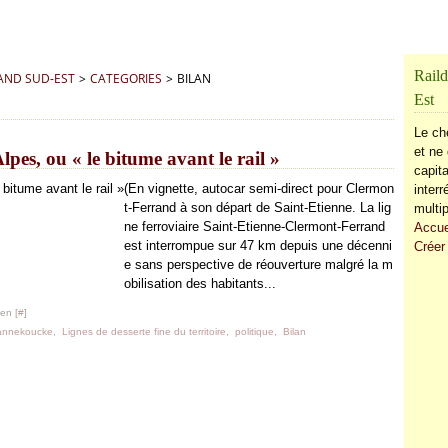
Raild
RAND SUD-EST
>
CATEGORIES
>
BILAN
Est
Le ch
et ne 
pes, ou « le bitume avant le rail »
capita
(En vignette, autocar semi-direct pour Clermon
inter
t-Ferrand à son départ de Saint-Etienne. La lig
multip
ne ferroviaire Saint-Etienne-Clermont-Ferrand
Accue
est interrompue sur 47 km depuis une décenni
Créer
e sans perspective de réouverture malgré la m
obilisation des habitants...
en [
#
]
annekoucke
,
Lignes de desserte fine du territoire
,
politique
,
Bilan