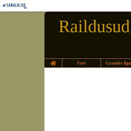
Raildusud 
Home
Fret
Grandes lign