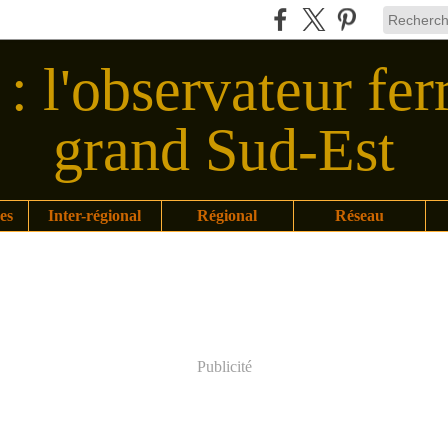
: l'observateur fer
grand Sud-Est
es
Inter-régional
Régional
Réseau
Publicité