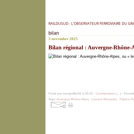
RAILDUSUD : L'OBSERVATEUR FERROVIAIRE DU G
bilan
3 novembre 2025
Bilan régional : Auvergne-Rhône-Al
Posté par montpellier56 à 05:05 -
Commentaires [
…
]
- Permali
Tags:
Auvergne-Rhône-Alpes
,
Laurent Wauquiez
,
Fabrice P