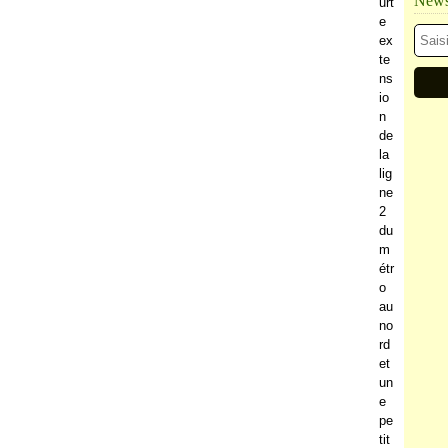
Newsl
urt
e
ex
te
ns
io
n
de
la
lig
ne
2
du
m
étr
o
au
no
rd
et
un
e
pe
tit