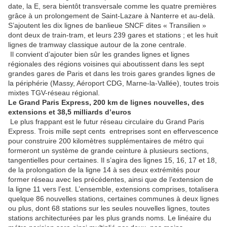
date, la E, sera bientôt transversale comme les quatre premières
grâce à un prolongement de Saint-Lazare à Nanterre et au-delà.
S’ajoutent les dix lignes de banlieue SNCF dites « Transilien »
dont deux de train-tram, et leurs 239 gares et stations ; et les huit
lignes de tramway classique autour de la zone centrale.
Il convient d’ajouter bien sûr les grandes lignes et lignes
régionales des régions voisines qui aboutissent dans les sept
grandes gares de Paris et dans les trois gares grandes lignes de
la périphérie (Massy, Aéroport CDG, Marne-la-Vallée), toutes trois
mixtes TGV-réseau régional.
Le Grand Paris Express, 200 km de lignes nouvelles, des
extensions et 38,5 milliards d’euros
Le plus frappant est le futur réseau circulaire du Grand Paris
Express. Trois mille sept cents entreprises sont en effervescence
pour construire 200 kilomètres supplémentaires de métro qui
formeront un système de grande ceinture à plusieurs sections,
tangentielles pour certaines. Il s’agira des lignes 15, 16, 17 et 18,
de la prolongation de la ligne 14 à ses deux extrémités pour
former réseau avec les précédentes, ainsi que de l’extension de
la ligne 11 vers l’est. L’ensemble, extensions comprises, totalisera
quelque 86 nouvelles stations, certaines communes à deux lignes
ou plus, dont 68 stations sur les seules nouvelles lignes, toutes
stations architecturées par les plus grands noms. Le linéaire du