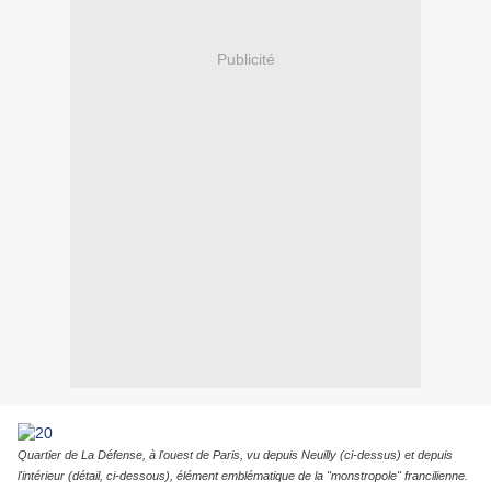
Publicité
Quartier de La Défense, à l'ouest de Paris, vu depuis Neuilly (ci-dessus) et depuis
l'intérieur (détail, ci-dessous), élément emblématique de la "monstropole" francilienne.