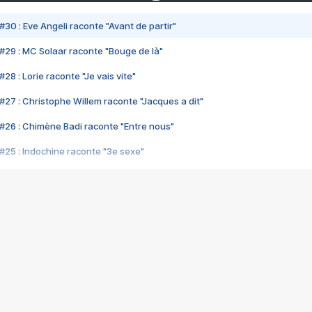
#30 : Eve Angeli raconte "Avant de partir"
#29 : MC Solaar raconte "Bouge de là"
28 : Lorie raconte "Je vais vite"
#27 : Christophe Willem raconte "Jacques a dit"
#26 : Chimène Badi raconte "Entre nous"
#25 : Indochine raconte "3e sexe"
#24 : Zaho raconte "C'est chelou"
#23 : Patrick Bruel raconte "Au café des délices"
#22 : Kyo raconte "Le chemin"
#21 : Nolwenn Leroy raconte "Cassé"
#20 : Patrick Hernandez raconte "Born to be alive"
#19 : Lorie raconte "Près de moi"