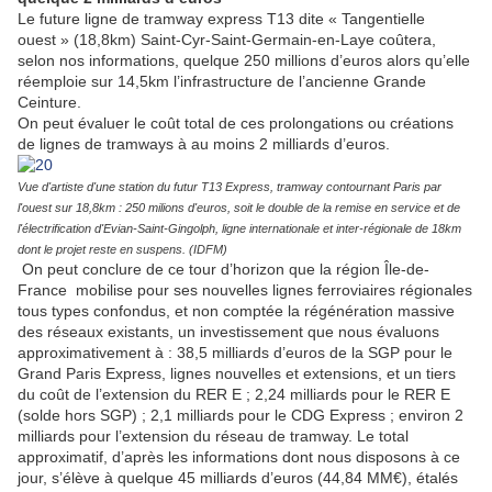
Le future ligne de tramway express T13 dite « Tangentielle
ouest » (18,8km) Saint-Cyr-Saint-Germain-en-Laye coûtera,
selon nos informations, quelque 250 millions d’euros alors qu’elle
réemploie sur 14,5km l’infrastructure de l’ancienne Grande
Ceinture.
On peut évaluer le coût total de ces prolongations ou créations
de lignes de tramways à au moins 2 milliards d’euros.
Vue d'artiste d'une station du futur T13 Express, tramway contournant Paris par
l'ouest sur 18,8km : 250 milions d'euros, soit le double de la remise en service et de
l'électrification d'Evian-Saint-Gingolph, ligne internationale et inter-régionale de 18km
dont le projet reste en suspens. (IDFM)
On peut conclure de ce tour d’horizon que la région Île-de-
France mobilise pour ses nouvelles lignes ferroviaires régionales
tous types confondus, et non comptée la régénération massive
des réseaux existants, un investissement que nous évaluons
approximativement à : 38,5 milliards d’euros de la SGP pour le
Grand Paris Express, lignes nouvelles et extensions, et un tiers
du coût de l’extension du RER E ; 2,24 milliards pour le RER E
(solde hors SGP) ; 2,1 milliards pour le CDG Express ; environ 2
milliards pour l’extension du réseau de tramway. Le total
approximatif, d’après les informations dont nous disposons à ce
jour, s’élève à quelque 45 milliards d’euros (44,84 MM€), étalés