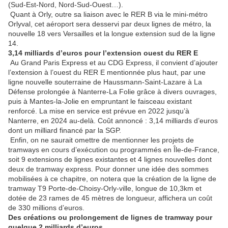
(Sud-Est-Nord, Nord-Sud-Ouest…).
Quant à Orly, outre sa liaison avec le RER B via le mini-métro
Orlyval, cet aéroport sera desservi par deux lignes de métro, la
nouvelle 18 vers Versailles et la longue extension sud de la ligne
14.
3,14 milliards d’euros pour l’extension ouest du RER E
Au Grand Paris Express et au CDG Express, il convient d’ajouter
l’extension à l’ouest du RER E mentionnée plus haut, par une
ligne nouvelle souterraine de Haussmann-Saint-Lazare à La
Défense prolongée à Nanterre-La Folie grâce à divers ouvrages,
puis à Mantes-la-Jolie en empruntant le faisceau existant
renforcé. La mise en service est prévue en 2022 jusqu’à
Nanterre, en 2024 au-delà. Coût annoncé : 3,14 milliards d’euros
dont un milliard financé par la SGP.
Enfin, on ne saurait omettre de mentionner les projets de
tramways en cours d’exécution ou programmés en Île-de-France,
soit 9 extensions de lignes existantes et 4 lignes nouvelles dont
deux de tramway express. Pour donner une idée des sommes
mobilisées à ce chapitre, on notera que la création de la ligne de
tramway T9 Porte-de-Choisy-Orly-ville, longue de 10,3km et
dotée de 23 rames de 45 mètres de longueur, affichera un coût
de 330 millions d’euros.
Des créations ou prolongement de lignes de tramway pour
quelque 2 milliards d’euros