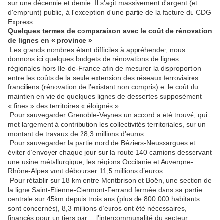
sur une décennie et demie. Il s'agit massivement d'argent (et
d'emprunt) public, à l'exception d'une partie de la facture du CDG
Express.
Quelques termes de comparaison avec le coût de rénovation
de lignes en « province »
Les grands nombres étant difficiles à appréhender, nous
donnons ici quelques budgets de rénovations de lignes
régionales hors Ile-de-France afin de mesurer la disproportion
entre les coûts de la seule extension des réseaux ferroviaires
franciliens (rénovation de l’existant non compris) et le coût du
maintien en vie de quelques lignes de dessertes supposément
« fines » des territoires « éloignés ».
Pour sauvegarder Grenoble-Veynes un accord a été trouvé, qui
met largement à contribution les collectivités territoriales, sur un
montant de travaux de 28,3 millions d’euros.
Pour sauvegarder la partie nord de Béziers-Neussargues et
éviter d’envoyer chaque jour sur la route 140 camions desservant
une usine métallurgique, les régions Occitanie et Auvergne-
Rhône-Alpes vont débourser 11,5 millions d’euros.
Pour rétablir sur 18 km entre Montbrison et Boën, une section de
la ligne Saint-Etienne-Clermont-Ferrand fermée dans sa partie
centrale sur 45km depuis trois ans (plus de 800.000 habitants
sont concernés), 8,3 millions d’euros ont été nécessaires,
financés pour un tiers par… l'intercommunalité du secteur.