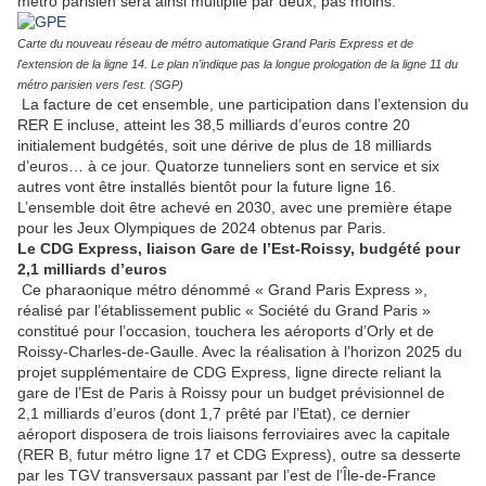
métro parisien sera ainsi multiplié par deux, pas moins.
Carte du nouveau réseau de métro automatique Grand Paris Express et de
l'extension de la ligne 14. Le plan n'indique pas la longue prologation de la ligne 11 du
métro parisien vers l'est. (SGP)
La facture de cet ensemble, une participation dans l’extension du
RER E incluse, atteint les 38,5 milliards d’euros contre 20
initialement budgétés, soit une dérive de plus de 18 milliards
d’euros… à ce jour. Quatorze tunneliers sont en service et six
autres vont être installés bientôt pour la future ligne 16.
L’ensemble doit être achevé en 2030, avec une première étape
pour les Jeux Olympiques de 2024 obtenus par Paris.
Le CDG Express, liaison Gare de l’Est-Roissy, budgété pour
2,1 milliards d’euros
Ce pharaonique métro dénommé « Grand Paris Express »,
réalisé par l’établissement public « Société du Grand Paris »
constitué pour l’occasion, touchera les aéroports d’Orly et de
Roissy-Charles-de-Gaulle. Avec la réalisation à l’horizon 2025 du
projet supplémentaire de CDG Express, ligne directe reliant la
gare de l’Est de Paris à Roissy pour un budget prévisionnel de
2,1 milliards d’euros (dont 1,7 prêté par l’Etat), ce dernier
aéroport disposera de trois liaisons ferroviaires avec la capitale
(RER B, futur métro ligne 17 et CDG Express), outre sa desserte
par les TGV transversaux passant par l’est de l’Île-de-France