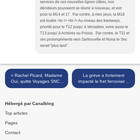
services de ces nouvelles lignes citées, nos
décideurs pouvaient se réunir à nouveau, et voir
pour la M14 et 17 . Par contre, à mes yeux, la M18
est inutile.<br /> <br /> Au niveau des tramways,
priorité pour le T12 jusqu' à Versailles, voire aussi le
T13 jusqu' à Achères ou Poissy . Par contre, le T11 et
ses prolongements vers Sartrouville et Noisy le Sec
serait "plus tard".
< Rachel Picard, Madame
La grève a fortement
Oui, quitte Voyages SNCF
impacté le fret ferroviaire,
après avoir joué la carte de
les opérateurs alternatifs
l’image «bobo» et contribué
demandent une
à désintégrer l’offre
compensation à Macron >
Hébergé par Canalblog
Top articles
Pages
Contact