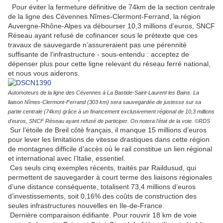
Pour éviter la fermeture définitive de 74km de la section centrale
de la ligne des Cévennes Nîmes-Clermont-Ferrand, la région
Auvergne-Rhône-Alpes va débourser 10,3 millions d’euros, SNCF
Réseau ayant refusé de cofinancer sous le prétexte que ces
travaux de sauvegarde n’assureraient pas une pérennité
suffisante de l’infrastructure - sous-entendu : acceptez de
dépenser plus pour cette ligne relevant du réseau ferré national,
et nous vous aiderons.
Automoteurs de la ligne des Cévennes à La Bastide-Saint-Laurent les Bains. La
liaison Nîmes-Clermont-Ferrand (303 km) sera sauvegardée de justesse sur sa
partie centrale (74km) grâce à un financement exclusivement régional de 10,3 millions
d'euros, SNCF Réseau ayant refusé de participer. On notera l'état de la voie. ©RDS
Sur l’étoile de Breil côté français, il manque 15 millions d’euros
pour lever les limitations de vitesse drastiques dans cette région
de montagnes difficile d’accès où le rail constitue un lien régional
et international avec l’Italie, essentiel.
Ces seuls cinq exemples récents, traités par Raildusud, qui
permettent de sauvegarder à court terme des liaisons régionales
d’une distance conséquente, totalisent 73,4 millions d’euros
d’investissements, soit 0,16% des coûts de construction des
seules infrastructures nouvelles en Ile-de-France.
Dernière comparaison édifiante. Pour rouvrir 18 km de voie