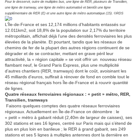
Pour le desservir, outre de multiples bus, une ligne de RER, plusieurs de Transilien,
une ligne de tramway, une ligne de métro automatisé et bientôt une ligne
supplémentaire de RER (E) et une autre ligne de métro automatique (15). ©RDS
L’Île-de-France et ses 12,174 millions d’habitants entassés sur
12.011km2, soit 18,8% de la population sur 2,17% du territoire
métropolitain, affichait déjà l’une des densités ferroviaires les plus
élevées de la planète. Et pourtant, tandis que les réseaux de
chemins de fer de la plupart des autres régions continuent de se
dégrader et de se contracter, mettant en grave péril leur
attractivité, la « région capitale » se voit offrir un nouveau réseau
flambant neuf, le Grand Paris Express, plus une multiplicité
d’autres chantiers (RER, tramways) dont le coût, avoisinant les
45 milliards d'euros, suffirait à rénover de fond en comble tout le
réseau régional français hors Île-de-France et à rouvrir quantité
de lignes.
Quatre réseaux ferroviaires régionaux : « petit » métro, RER,
Transilien, tramways
Faisons quelques comptes des quatre réseaux ferroviaires
régionaux. Actuellement en Île-de-France on dénombre : le
« petit » métro à gabarit réduit (2,40m de largeur de caisses), ses
302 stations et ses 16 lignes, centré sur Paris mais qui s’étend de
plus en plus loin en banlieue ; le RER à grand gabarit, ses 249
stations et ses 5 lignes à multiples antennes dont la dernière en