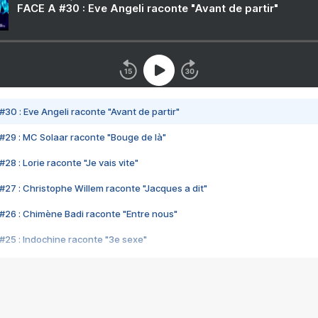
FACE A #30 : Eve Angeli raconte "Avant de partir"
#30 : Eve Angeli raconte "Avant de partir"
#29 : MC Solaar raconte "Bouge de là"
28 : Lorie raconte "Je vais vite"
#27 : Christophe Willem raconte "Jacques a dit"
#26 : Chimène Badi raconte "Entre nous"
#25 : Indochine raconte "3e sexe"
#24 : Zaho raconte "C'est chelou"
#23 : Patrick Bruel raconte "Au café des délices"
#22 : Kyo raconte "Le chemin"