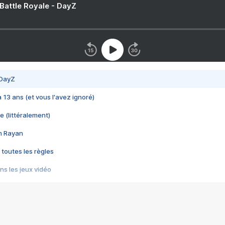
 Battle Royale - DayZ
 DayZ
 a 13 ans (et vous l'avez ignoré)
e (littéralement)
im Rayan
 toutes les règles
s les jeux vidéo
us choquant de Rockstar ? - Le scandale BULLY
e plus moche de Steam
du RÊVE tourne au CAUCHEMAR