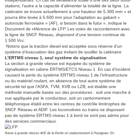
indépendantes. En cas de défaillance totale d’une des deux sous-
stations, l’autre a la capacité d’alimenter la totalité de la ligne. La
caténaire se trouve actuellement à une hauteur de 5.300 mm « et
pourra être levée à 5.600 mm pour l’adaptation au gabarit «
autoroute ferroviaire » (AF), si besoin dans le futur », indique le
Document de référence de LFP. Les voies de raccordement avec
la ligne de SNCF Réseau, disposent d’une tension continue de
1 500 Vcc.
Notons que la traction diesel est acceptée sous réserve d’un
système d’évacuation des gaz évitant de souiller la caténaire
L’ERTMS niveau 1, seul système de signalisation
La section à grande vitesse est équipée du système de
signalisation en cabine ERTMS/ETCS Niveau 1. En cas d’incident
causant la perte du système ERTMS niveau 1 de l’infrastructure
ou du matériel roulant, en absence de tout autre système de
sécurité tel que l’ASFA, TVM, KVB ou LZB, est établie une
méthode manuelle basée sur des procédures : soit une marche à
vue appliquée par le conducteur, soit un cantonnement
téléphonique établi entre les centres de contrôle limitrophes de
SNCF Réseau et ADIF. Les locomotives ou trains ne disposant
pas de système ERTMS niveau 1 à bord ne sont pas admis pour
des services commerciaux.
Rame à grande vitesse AVE de la Renfe en stationnement à Perpignan. En