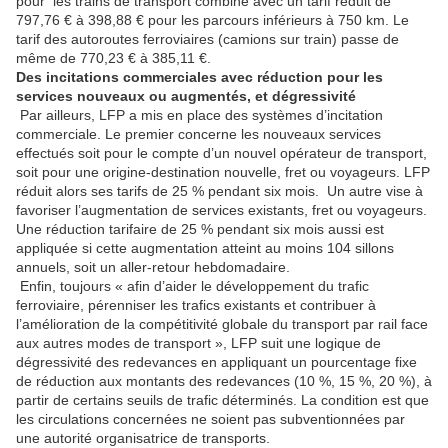
pour les trains de transport combiné avec un tarif réduit de
797,76 € à 398,88 € pour les parcours inférieurs à 750 km. Le
tarif des autoroutes ferroviaires (camions sur train) passe de
même de 770,23 € à 385,11 €.
Des incitations commerciales avec réduction pour les
services nouveaux ou augmentés, et dégressivité
Par ailleurs, LFP a mis en place des systèmes d’incitation
commerciale. Le premier concerne les nouveaux services
effectués soit pour le compte d’un nouvel opérateur de transport,
soit pour une origine-destination nouvelle, fret ou voyageurs. LFP
réduit alors ses tarifs de 25 % pendant six mois. Un autre vise à
favoriser l’augmentation de services existants, fret ou voyageurs.
Une réduction tarifaire de 25 % pendant six mois aussi est
appliquée si cette augmentation atteint au moins 104 sillons
annuels, soit un aller-retour hebdomadaire.
Enfin, toujours « afin d’aider le développement du trafic
ferroviaire, pérenniser les trafics existants et contribuer à
l’amélioration de la compétitivité globale du transport par rail face
aux autres modes de transport », LFP suit une logique de
dégressivité des redevances en appliquant un pourcentage fixe
de réduction aux montants des redevances (10 %, 15 %, 20 %), à
partir de certains seuils de trafic déterminés. La condition est que
les circulations concernées ne soient pas subventionnées par
une autorité organisatrice de transports.