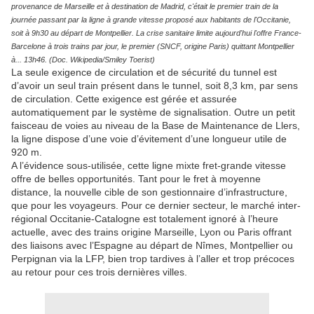
provenance de Marseille et à destination de Madrid, c'était le premier train de la
journée passant par la ligne à grande vitesse proposé aux habitants de l'Occitanie,
soit à 9h30 au départ de Montpellier. La crise sanitaire limite aujourd'hui l'offre France-
Barcelone à trois trains par jour, le premier (SNCF, origine Paris) quittant Montpellier
à... 13h46. (Doc. Wikipedia/Smiley Toerist)
La seule exigence de circulation et de sécurité du tunnel est
d’avoir un seul train présent dans le tunnel, soit 8,3 km, par sens
de circulation. Cette exigence est gérée et assurée
automatiquement par le système de signalisation. Outre un petit
faisceau de voies au niveau de la Base de Maintenance de Llers,
la ligne dispose d’une voie d’évitement d’une longueur utile de
920 m.
A l’évidence sous-utilisée, cette ligne mixte fret-grande vitesse
offre de belles opportunités. Tant pour le fret à moyenne
distance, la nouvelle cible de son gestionnaire d’infrastructure,
que pour les voyageurs. Pour ce dernier secteur, le marché inter-
régional Occitanie-Catalogne est totalement ignoré à l’heure
actuelle, avec des trains origine Marseille, Lyon ou Paris offrant
des liaisons avec l’Espagne au départ de Nîmes, Montpellier ou
Perpignan via la LFP, bien trop tardives à l’aller et trop précoces
au retour pour ces trois dernières villes.