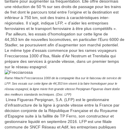
tarifaire pour augmenter sa fréquentation. Elle offre désormais
une réduction de 50 % sur ses droits de passage pour les trains
de fret dont le parcours total entre l’origine et la destination est
inférieur à 750 km, soit des trains à caractéristiques inter-
régionales. Il s’agit, indique LFP, « d’aider les entreprises
ferroviaires et le transport ferroviaire à être plus compétitifs ».
Par ailleurs, les essais d’homologation sur cette ligne de
44,353 km de nouvelles locomotives, en particulier l’Euro 6000 de
Stadler, se poursuivent afin d'augmenter son marché potentiel.
Le même type d'essais commence pour les rames voyageurs
Frecciarossa 1000 d'Ilsa, filiale d'Air Nostrum et Trenitalia qui
prépare des services à grande vitesse, dans un premier temps
sur le réseau espagnol.
Rame Hitachi Frecciarossa 1000 de la compagnie Ilsa sur le faisceau de service de
LFP. Ses essais sur cette ligne de 44,353 km visent à la faire homologuer pour le
réseau espagnol, la ligne mixte fret-grande vitesse Perpignan-Figueras étant dotée
des meilleurs standards techniques. (Doc. LFP)
Línea Figueras Perpignan, S.A. (LFP) est le gestionnaire
d’infrastructure de la ligne à grande vitesse entre la France par
décision conjointe de la République Française et du Royaume
d’Espagne suite à la faillite de TP Ferro, son constructeur et
gestionnaire liquidé en septembre 2016. LFP est une filiale
commune de SNCF Réseau et Adif, les entreprises publiques