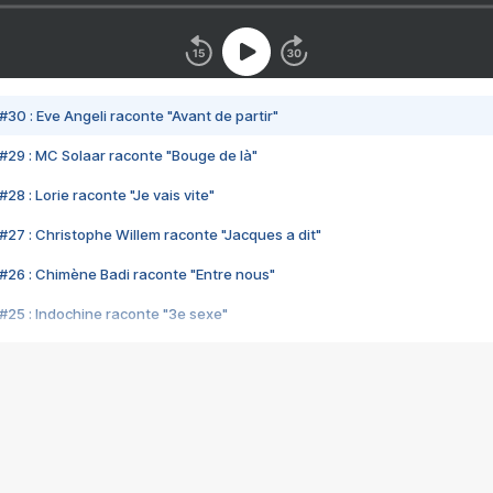
#30 : Eve Angeli raconte "Avant de partir"
#29 : MC Solaar raconte "Bouge de là"
28 : Lorie raconte "Je vais vite"
#27 : Christophe Willem raconte "Jacques a dit"
#26 : Chimène Badi raconte "Entre nous"
#25 : Indochine raconte "3e sexe"
#24 : Zaho raconte "C'est chelou"
#23 : Patrick Bruel raconte "Au café des délices"
#22 : Kyo raconte "Le chemin"
#21 : Nolwenn Leroy raconte "Cassé"