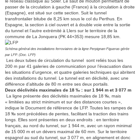
le réseau classique au Soler. Le saut de mouton permettant de
passer de la circulation à gauche (France) à la circulation à droite
(Espagne), est situé sur cette section. Suit le tunnel
transfrontalier bitube de 8,25 km sous le col du Perthus. En
Espagne, la section à ciel ouvert et à double voie entre la sortie
du tunnel et l’autre extrémité à Llers sur le territoire de la
commune de La Jonquera (PK 44+353) mesure 18,85 km.
Schéma général des installations ferroviaires de la ligne Perpignan-Figueras gérée
par LFP. (Doc. LFP)
Les deux tubes de circulation du tunnel sont reliés tous les
200 m par 41 galeries de communication pour l’évacuation dans
les situations d’urgence, et quatre galeries techniques qui abritent
des installations du tunnel. Le tunnel est en déclivité, avec une
différence d’altitude de 80 m entre ses deux portails.
Deux déclivités maximales de 18 ‰ : sur 1 944 m et 3 077 m
La ligne présente des déclivités maximales de 18 ‰, mais
« limitées au strict minimum et sur des distances courtes »,
indique le Document de référence de LFP. Toutes les rampes de
18 ‰ sont précédées de pentes, facilitant la traction des trains
longs. Elles sont présentes en deux endroits : en territoire
français, au nord du tunnel, sur 1 944 m, avec un rayon minimal
de 15 000 m et un dévers maximal de 60 mm. Sur le territoire
espagnol au sud du tunnel, sur 3 077 m, en alignement et donc