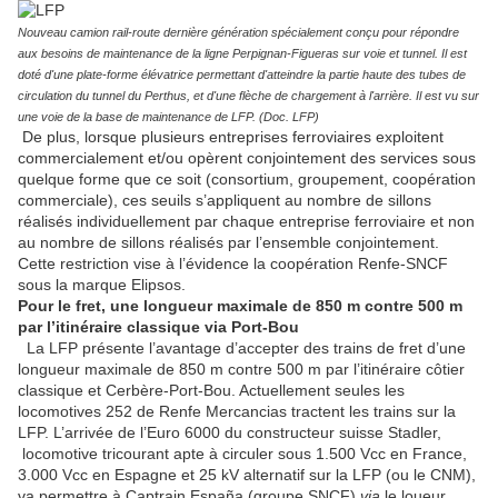
Nouveau camion rail-route dernière génération spécialement conçu pour répondre
aux besoins de maintenance de la ligne Perpignan-Figueras sur voie et tunnel. Il est
doté d'une plate-forme élévatrice permettant d'atteindre la partie haute des tubes de
circulation du tunnel du Perthus, et d'une flèche de chargement à l'arrière. Il est vu sur
une voie de la base de maintenance de LFP. (Doc. LFP)
De plus, lorsque plusieurs entreprises ferroviaires exploitent
commercialement et/ou opèrent conjointement des services sous
quelque forme que ce soit (consortium, groupement, coopération
commerciale), ces seuils s’appliquent au nombre de sillons
réalisés individuellement par chaque entreprise ferroviaire et non
au nombre de sillons réalisés par l’ensemble conjointement.
Cette restriction vise à l’évidence la coopération Renfe-SNCF
sous la marque Elipsos.
Pour le fret, une longueur maximale de 850 m contre 500 m
par l’itinéraire classique via Port-Bou
La LFP présente l’avantage d’accepter des trains de fret d’une
longueur maximale de 850 m contre 500 m par l’itinéraire côtier
classique et Cerbère-Port-Bou. Actuellement seules les
locomotives 252 de Renfe Mercancias tractent les trains sur la
LFP. L’arrivée de l’Euro 6000 du constructeur suisse Stadler,
locomotive tricourant apte à circuler sous 1.500 Vcc en France,
3.000 Vcc en Espagne et 25 kV alternatif sur la LFP (ou le CNM),
va permettre à Captrain España (groupe SNCF)
via
le loueur