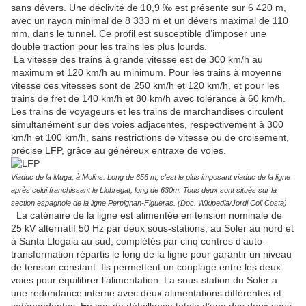
sans dévers. Une déclivité de 10,9 ‰ est présente sur 6 420 m,
avec un rayon minimal de 8 333 m et un dévers maximal de 110
mm, dans le tunnel. Ce profil est susceptible d’imposer une
double traction pour les trains les plus lourds.
La vitesse des trains à grande vitesse est de 300 km/h au
maximum et 120 km/h au minimum. Pour les trains à moyenne
vitesse ces vitesses sont de 250 km/h et 120 km/h, et pour les
trains de fret de 140 km/h et 80 km/h avec tolérance à 60 km/h.
Les trains de voyageurs et les trains de marchandises circulent
simultanément sur des voies adjacentes, respectivement à 300
km/h et 100 km/h, sans restrictions de vitesse ou de croisement,
précise LFP, grâce au généreux entraxe de voies.
Viaduc de la Muga, à Molins. Long de 656 m, c'est le plus imposant viaduc de la ligne
après celui franchissant le Llobregat, long de 630m. Tous deux sont situés sur la
section espagnole de la ligne Perpignan-Figueras. (Doc. Wikipedia/Jordi Coll Costa)
La caténaire de la ligne est alimentée en tension nominale de
25 kV alternatif 50 Hz par deux sous-stations, au Soler au nord et
à Santa Llogaia au sud, complétés par cinq centres d’auto-
transformation répartis le long de la ligne pour garantir un niveau
de tension constant. Ils permettent un couplage entre les deux
voies pour équilibrer l’alimentation. La sous-station du Soler a
une redondance interne avec deux alimentations différentes et