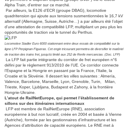
Alpha Train, d’entrer sur ce marché.
Par ailleurs, la E126 d’ECR (groupe DBAG), locomotive
quadritension qui ajoute aux tensions susmentionnées le 16,7 kV
alternatif (Allemagne, Suisse, Autriche…) a par ailleurs été l’objet
d’une attestation de compatibilité LFP, multipliant un peu plus les
opportunités de traction
via
le tunnel du Perthus.
Locomotive Stadler Euro 6000 stationnant entre deux essais de compatibilité sur la
ligne LFP Perpignan-Figueras. Cet engin tricourant permettra de diversifier le matériel
de traction des trains fret, jusqu'ici limité aux 252 de Renfe mercancias. (Doc. LFP)
La LFP fait partie intégrante du corridor de fret européen n°6
défini par le règlement 913/2010 de l’UE. Ce corridor connecte
l’Espagne et la Hongrie en passant par la France, l’Italie, la
Croatie et la Slovénie. Il dessert les villes suivantes : Almería,
Valence, Barcelone, Marseille, Lyon, Grenoble, Turin, Milan,
Trieste, Koper, Ljubljana, Budapest et Zahony, à la frontière
Hongrie-Ukraine.
L’atout de RailNetEurope, qui permet l’établissement de
sillons sur des itinéraires internationaux
LFP est membre de RailNetEurope (RNE), association
européenne à but non lucratif, créée en 2004 et basée à Vienne
(Autriche), formée par les gestionnaires d’infrastructure et les
Agences d’attribution de capacité européens. Le RNE met à