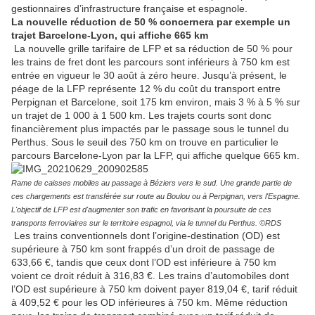
gestionnaires d’infrastructure française et espagnole.
La nouvelle réduction de 50 % concernera par exemple un
trajet Barcelone-Lyon, qui affiche 665 km
La nouvelle grille tarifaire de LFP et sa réduction de 50 % pour
les trains de fret dont les parcours sont inférieurs à 750 km est
entrée en vigueur le 30 août à zéro heure. Jusqu’à présent, le
péage de la LFP représente 12 % du coût du transport entre
Perpignan et Barcelone, soit 175 km environ, mais 3 % à 5 % sur
un trajet de 1 000 à 1 500 km. Les trajets courts sont donc
financièrement plus impactés par le passage sous le tunnel du
Perthus. Sous le seuil des 750 km on trouve en particulier le
parcours Barcelone-Lyon par la LFP, qui affiche quelque 665 km.
Rame de caisses mobiles au passage à Béziers vers le sud. Une grande partie de
ces chargements est transférée sur route au Boulou ou à Perpignan, vers l'Espagne.
L'objectif de LFP est d'augmenter son trafic en favorisant la poursuite de ces
transports ferroviaires sur le territoire espagnol, via le tunnel du Perthus. ©RDS
Les trains conventionnels dont l’origine-destination (OD) est
supérieure à 750 km sont frappés d’un droit de passage de
633,66 €, tandis que ceux dont l’OD est inférieure à 750 km
voient ce droit réduit à 316,83 €. Les trains d’automobiles dont
l’OD est supérieure à 750 km doivent payer 819,04 €, tarif réduit
à 409,52 € pour les OD inférieures à 750 km. Même réduction