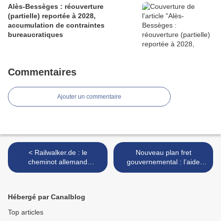
Alès-Bessèges : réouverture
(partielle) reportée à 2028,
accumulation de contraintes
bureaucratiques
Commentaires
Ajouter un commentaire
< Railwalker.de : le
Nouveau plan fret
cheminot allemand
gouvernemental : l’aide
Christian Jobst parcourt et
d’urgence de 170 M€/an
photographie le patrimoine
prorogée de trois ans, mais
ferroviaire français à
les aides au réseau sont à
Hébergé par Canalblog
l'abandon
préciser >
Top articles