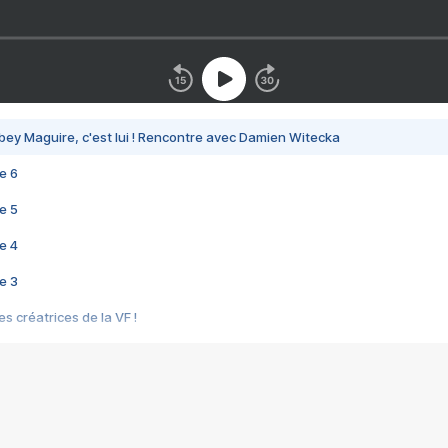
bey Maguire, c'est lui ! Rencontre avec Damien Witecka
e 6
e 5
e 4
e 3
s créatrices de la VF !
e 2
e 1
e Mektoub My Love arrive enfin ! Rencontre avec Shaïn Boumedine et Sal