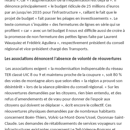
retard », car « l’augmentation de la fréquentation est déjà là ». Il
dénonce principalement « le budget ridicule de 25 millions d’euros
par an jusqu'en 2035 pour l'infrastructure », raillant le fait que le
projet de budget « fait passer les péages en investissements ». Le
texte commun s’inquiète « des fermetures de lignes en série qui se
profilent » car « avec un tel budget il nous est difficile aussi de croire à
la promesse de non fermeture des petites lignes faite par Laurent
Wauquiez et Frédéric Aguilera », respectivement président du conseil
régional et vice-président chargé des Transports.
Les associations dénoncent l’absence de volonté de réouvertures
Les associations exigent « la modernisation indispensable du réseau
TER classé UIC 8 ou 9 et maintenu proche de la coupure », soit 80 %
des voies de montagne alors que selon elles « la région a prouvé son
désintérêt » lors de la séance plénière du conseil régional. « Sur les
réouvertures demandées par les citoyens, rien bien entendu, et des
refus d’amendements et de vœu pour donner de l’espoir aux
citoyens qui doivent se déplacer », écrit encore le collectif. Ces
réouvertures physiques demandées par de nombreux habitants
concernent Boën-Thiers, Volvic-Le Mont-Dore/Ussel, Oyonnax-Saint-
Claude. Les demandes de rétablissements de services voyageurs sur
infrastructures existantes concernent Le Teil-Valence-Romans et