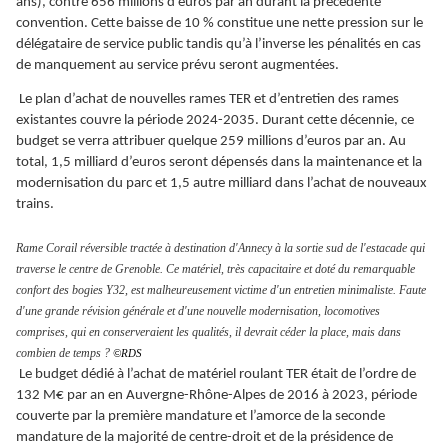
ans), contre 656 millions d'euros par an durant la précédente
convention. Cette baisse de 10 % constitue une nette pression sur le
délégataire de service public tandis qu’à l’inverse les pénalités en cas
de manquement au service prévu seront augmentées.
Le plan d’achat de nouvelles rames TER et d’entretien des rames
existantes couvre la période 2024-2035. Durant cette décennie, ce
budget se verra attribuer quelque 259 millions d’euros par an. Au
total, 1,5 milliard d’euros seront dépensés dans la maintenance et la
modernisation du parc et 1,5 autre milliard dans l’achat de nouveaux
trains.
Rame Corail réversible tractée à destination d'Annecy à la sortie sud de l'estacade qui
traverse le centre de Grenoble. Ce matériel, très capacitaire et doté du remarquable
confort des bogies Y32, est malheureusement victime d'un entretien minimaliste. Faute
d'une grande révision générale et d'une nouvelle modernisation, locomotives
comprises, qui en conserveraient les qualités, il devrait céder la place, mais dans
combien de temps ?
©RDS
Le budget dédié à l’achat de matériel roulant TER était de l’ordre de
132 M€ par an en Auvergne-Rhône-Alpes de 2016 à 2023, période
couverte par la première mandature et l’amorce de la seconde
mandature de la majorité de centre-droit et de la présidence de