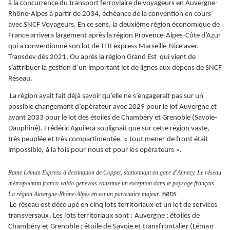
à la concurrence du transport ferroviaire de voyageurs en Auvergne-
Rhône-Alpes à partir de 2034, échéance de la convention en cours
avec SNCF Voyageurs. En ce sens, la deuxième région économique de
France arrivera largement après la région Provence-Alpes-Côte d’Azur
qui a conventionné son lot de TER express Marseille-Nice avec
Transdev dès 2021. Ou après la région Grand Est qui vient de
s’attribuer la gestion d’un important lot de lignes aux dépens de SNCF
Réseau.
La région avait fait déjà savoir qu’elle ne s’engagerait pas sur un
possible changement d’opérateur avec 2029 pour le lot Auvergne et
avant 2033 pour le lot des étoiles de Chambéry et Grenoble (Savoie-
Dauphiné). Frédéric Aguilera soulignait que sur cette région vaste,
très peuplée et très compartimentée
,
« tout mener de front était
impossible, à la fois pour nous et pour les opérateurs ».
Rame Léman Express à destination de Coppet, stationnant en gare d'Annecy. Le réseau
métropolitain franco-valdo-genevois constitue un exception dans le paysage français.
La région Auvergne-Rhône-Alpes en est un partenaire majeur.
©RDS
Le réseau est découpé en cinq lots territoriaux et un lot de services
transversaux. Les lots territoriaux sont : Auvergne ; étoiles de
Chambéry et Grenoble ; étoile de Savoie et transfrontalier (Léman