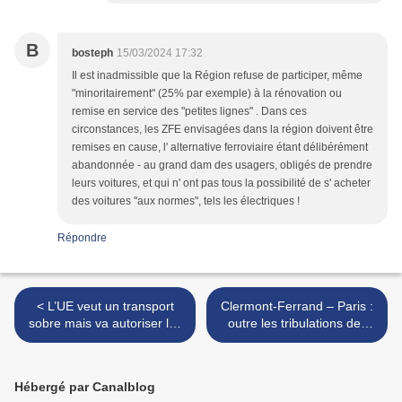
B
bosteph
15/03/2024 17:32
Il est inadmissible que la Région refuse de participer, même
"minoritairement" (25% par exemple) à la rénovation ou
remise en service des "petites lignes" . Dans ces
circonstances, les ZFE envisagées dans la région doivent être
remises en cause, l' alternative ferroviaire étant délibérément
abandonnée - au grand dam des usagers, obligés de prendre
leurs voitures, et qui n' ont pas tous la possibilité de s' acheter
des voitures "aux normes", tels les électriques !
Répondre
< L’UE veut un transport
Clermont-Ferrand – Paris :
sobre mais va autoriser les
outre les tribulations des
conteneurs de 48 pieds
Intercités, une incroyable
incompatibles avec le rail,
dispersion des services
et les méga-camions
voyageurs >
Hébergé par Canalblog