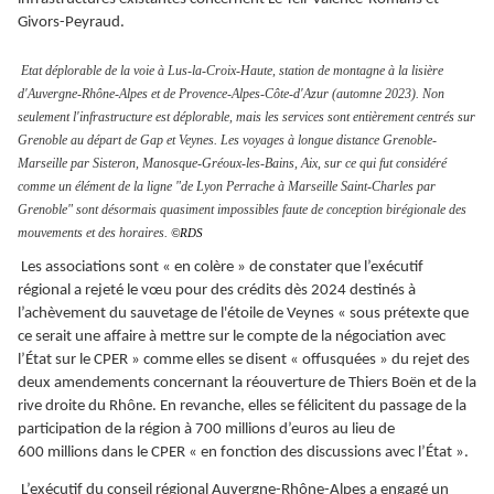
Givors-Peyraud.
Etat déplorable de la voie à Lus-la-Croix-Haute, station de montagne à la lisière
d'Auvergne-Rhône-Alpes et de Provence-Alpes-Côte-d'Azur (automne 2023). Non
seulement l'infrastructure est déplorable, mais les services sont entièrement centrés sur
Grenoble au départ de Gap et Veynes. Les voyages à longue distance Grenoble-
Marseille par Sisteron, Manosque-Gréoux-les-Bains, Aix, sur ce qui fut considéré
comme un élément de la ligne "de Lyon Perrache à Marseille Saint-Charles par
Grenoble" sont désormais quasiment impossibles faute de conception birégionale des
mouvements et des horaires.
©RDS
Les associations sont « en colère » de constater que l’exécutif
régional a rejeté le vœu pour des crédits dès 2024 destinés à
l’achèvement du sauvetage de l'étoile de Veynes « sous prétexte que
ce serait une affaire à mettre sur le compte de la négociation avec
l’État sur le CPER » comme elles se disent « offusquées » du rejet des
deux amendements concernant la réouverture de Thiers Boën et de la
rive droite du Rhône. En revanche, elles se félicitent du passage de la
participation de la région à 700 millions d’euros au lieu de
600 millions dans le CPER « en fonction des discussions avec l’État ».
L’exécutif du conseil régional Auvergne-Rhône-Alpes a engagé un