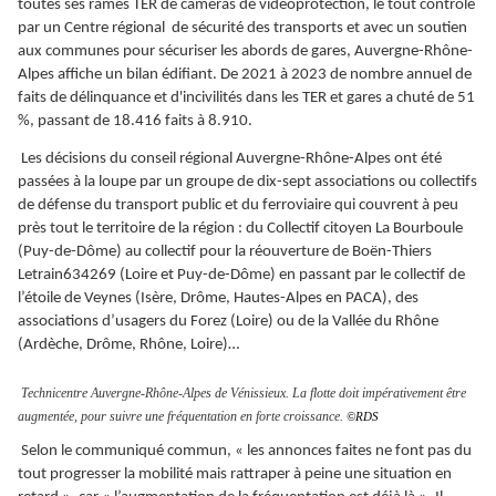
toutes ses rames TER de caméras de vidéoprotection, le tout contrôlé
par un Centre régional de sécurité des transports et avec un soutien
aux communes pour sécuriser les abords de gares, Auvergne-Rhône-
Alpes affiche un bilan édifiant. De 2021 à 2023 de nombre annuel de
faits de délinquance et d'incivilités dans les TER et gares a chuté de 51
%, passant de 18.416 faits à 8.910.
Les décisions du conseil régional Auvergne-Rhône-Alpes ont été
passées à la loupe par un groupe de dix-sept associations ou collectifs
de défense du transport public et du ferroviaire qui couvrent à peu
près tout le territoire de la région : du Collectif citoyen La Bourboule
(Puy-de-Dôme) au collectif pour la réouverture de Boën-Thiers
Letrain634269 (Loire et Puy-de-Dôme) en passant par le collectif de
l’étoile de Veynes (Isère, Drôme, Hautes-Alpes en PACA), des
associations d’usagers du Forez (Loire) ou de la Vallée du Rhône
(Ardèche, Drôme, Rhône, Loire)…
Technicentre Auvergne-Rhône-Alpes de Vénissieux. La flotte doit impérativement être
augmentée, pour suivre une fréquentation en forte croissance.
©RDS
Selon le communiqué commun, « les annonces faites ne font pas du
tout progresser la mobilité mais rattraper à peine une situation en