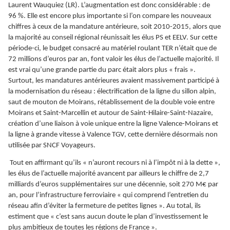
Laurent Wauquiez (LR). L’augmentation est donc considérable : de
96 %. Elle est encore plus importante si l’on compare les nouveaux
chiffres à ceux de la mandature antérieure, soit 2010-2015, alors que
la majorité au conseil régional réunissait les élus PS et EELV. Sur cette
période-ci, le budget consacré au matériel roulant TER n’était que de
72 millions d’euros par an, font valoir les élus de l’actuelle majorité. Il
est vrai qu’une grande partie du parc était alors plus « frais ».
Surtout, les mandatures antérieures avaient massivement participé à
la modernisation du réseau : électrification de la ligne du sillon alpin,
saut de mouton de Moirans, rétablissement de la double voie entre
Moirans et Saint-Marcellin et autour de Saint-Hilaire-Saint-Nazaire,
création d’une liaison à voie unique entre la ligne Valence-Moirans et
la ligne à grande vitesse à Valence TGV, cette dernière désormais non
utilisée par SNCF Voyageurs.
Tout en affirmant qu’ils « n’auront recours ni à l’impôt ni à la dette »,
les élus de l’actuelle majorité avancent par ailleurs le chiffre de 2,7
milliards d’euros supplémentaires sur une décennie, soit 270 M€ par
an, pour l’infrastructure ferroviaire « qui comprend l’entretien du
réseau afin d’éviter la fermeture de petites lignes ». Au total, ils
estiment que « c’est sans aucun doute le plan d’investissement le
plus ambitieux de toutes les régions de France ».