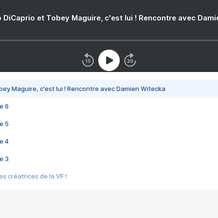
 DiCaprio et Tobey Maguire, c'est lui ! Rencontre avec Dam
bey Maguire, c'est lui ! Rencontre avec Damien Witecka
e 6
e 5
e 4
e 3
s créatrices de la VF !
e 2
e 1