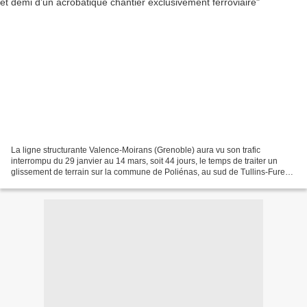
La ligne structurante Valence-Moirans (Grenoble) aura vu son trafic
interrompu du 29 janvier au 14 mars, soit 44 jours, le temps de traiter un
glissement de terrain sur la commune de Poliénas, au sud de Tullins-Fures.
Les 200 m² de matériaux ont emporté...