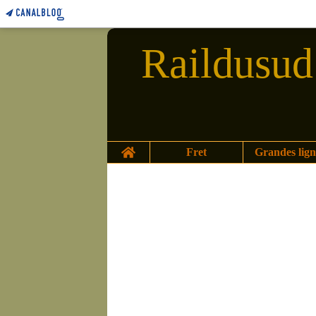
Raildusud 
Home
Fret
Grandes lign