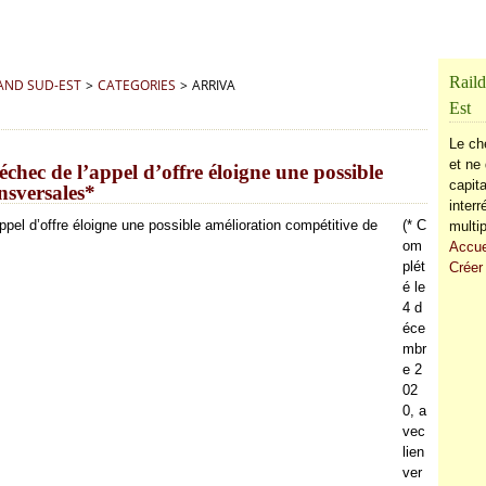
Raild
RAND SUD-EST
>
CATEGORIES
>
ARRIVA
Est
Le ch
et ne 
chec de l’appel d’offre éloigne une possible
capita
nsversales*
inter
(* C
multip
om
Accue
plét
Créer
é le
4 d
éce
mbr
e 2
02
0, a
vec
lien
ver