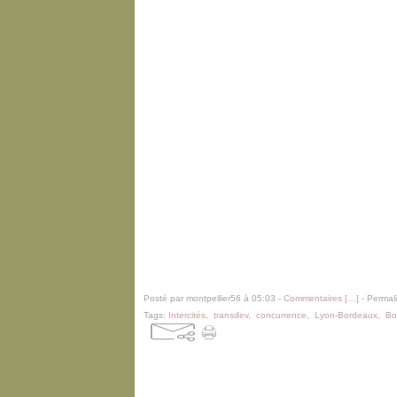
Posté par montpellier56 à 05:03 -
Commentaires [
…
]
- Permali
Tags:
Intercités
,
transdev
,
concurrence
,
Lyon-Bordeaux
,
Bo