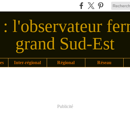
: l'observateur fer
grand Sud-Est
es
Inter-régional
Régional
Réseau
Publicité