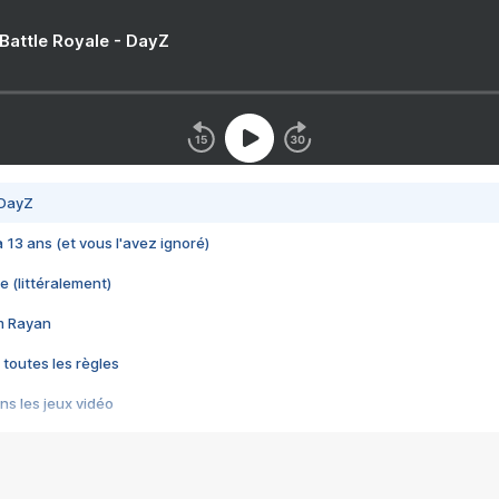
 Battle Royale - DayZ
 DayZ
 a 13 ans (et vous l'avez ignoré)
e (littéralement)
im Rayan
 toutes les règles
s les jeux vidéo
us choquant de Rockstar ? - Le scandale BULLY
e plus moche de Steam