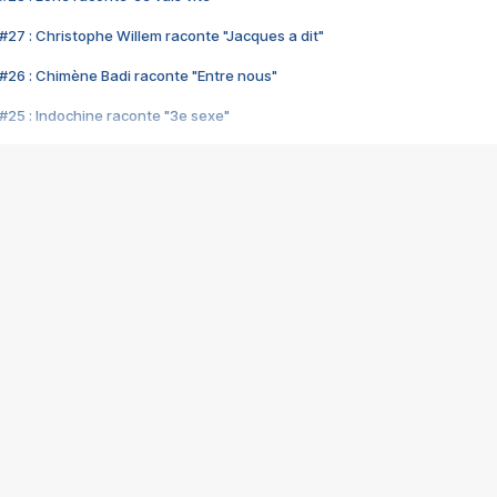
#27 : Christophe Willem raconte "Jacques a dit"
#26 : Chimène Badi raconte "Entre nous"
#25 : Indochine raconte "3e sexe"
#24 : Zaho raconte "C'est chelou"
#23 : Patrick Bruel raconte "Au café des délices"
#22 : Kyo raconte "Le chemin"
#21 : Nolwenn Leroy raconte "Cassé"
#20 : Patrick Hernandez raconte "Born to be alive"
#19 : Lorie raconte "Près de moi"
#18 : Michael Jones raconte "A nos actes manqués" (avec Jean-Jacque
#17 : Khaled raconte "Aïcha"
#16 : Corneille raconte "Parce qu'on vient de loin"