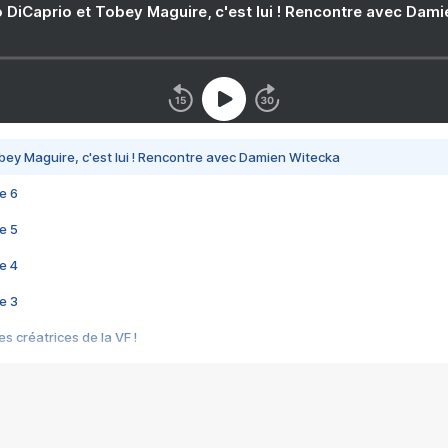
 DiCaprio et Tobey Maguire, c'est lui ! Rencontre avec Dam
bey Maguire, c'est lui ! Rencontre avec Damien Witecka
e 6
e 5
e 4
e 3
s créatrices de la VF !
e 2
e 1
e Mektoub My Love arrive enfin ! Rencontre avec Shaïn Boumedine et Sal