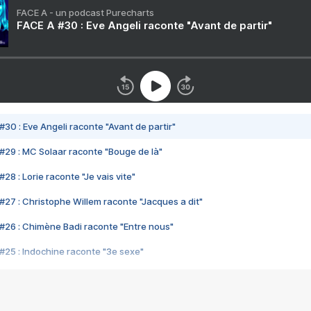
FACE A - un podcast Purecharts
FACE A #30 : Eve Angeli raconte "Avant de partir"
#30 : Eve Angeli raconte "Avant de partir"
#29 : MC Solaar raconte "Bouge de là"
28 : Lorie raconte "Je vais vite"
#27 : Christophe Willem raconte "Jacques a dit"
#26 : Chimène Badi raconte "Entre nous"
#25 : Indochine raconte "3e sexe"
#24 : Zaho raconte "C'est chelou"
#23 : Patrick Bruel raconte "Au café des délices"