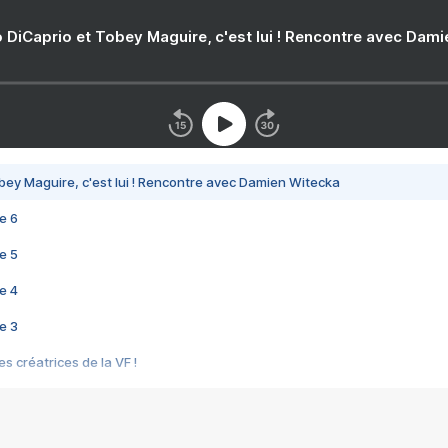
 DiCaprio et Tobey Maguire, c'est lui ! Rencontre avec Dam
bey Maguire, c'est lui ! Rencontre avec Damien Witecka
e 6
e 5
e 4
e 3
s créatrices de la VF !
e 2
e 1