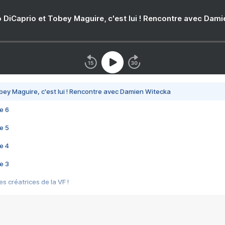
 DiCaprio et Tobey Maguire, c'est lui ! Rencontre avec Dam
bey Maguire, c'est lui ! Rencontre avec Damien Witecka
e 6
e 5
e 4
e 3
s créatrices de la VF !
e 2
e 1