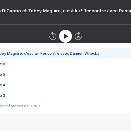
 DiCaprio et Tobey Maguire, c'est lui ! Rencontre avec Dam
bey Maguire, c'est lui ! Rencontre avec Damien Witecka
e 6
e 5
e 4
e 3
s créatrices de la VF !
e 2
e 1