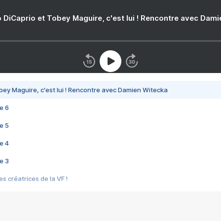
 DiCaprio et Tobey Maguire, c'est lui ! Rencontre avec Dam
bey Maguire, c'est lui ! Rencontre avec Damien Witecka
e 6
e 5
e 4
e 3
s créatrices de la VF !
e 2
e 1