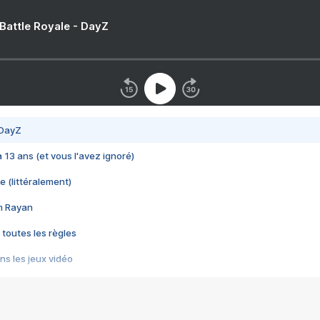
 Battle Royale - DayZ
 DayZ
 a 13 ans (et vous l'avez ignoré)
e (littéralement)
im Rayan
 toutes les règles
s les jeux vidéo
us choquant de Rockstar ? - Le scandale BULLY
e plus moche de Steam