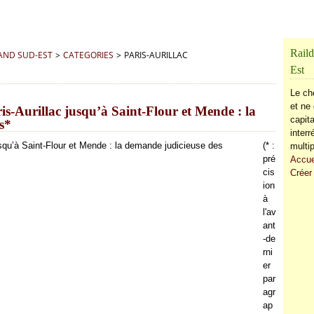
Raild
RAND SUD-EST
>
CATEGORIES
>
PARIS-AURILLAC
Est
Le ch
et ne 
ris-Aurillac jusqu’à Saint-Flour et Mende : la
capita
s*
inter
(* :
multip
pré
Accue
cis
Créer
ion
à
l'av
ant
-de
rni
er
par
agr
ap