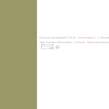
Posté par montpellier56 à 05:05 -
Commentaires [
…
]
- Permali
Tags:
Auvergne-Rhône-Alpes
,
Occitanie
,
Béziers-Neussargu