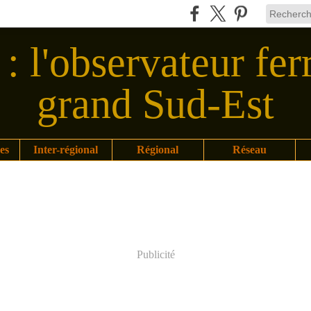
: l'observateur fer
grand Sud-Est
es
Inter-régional
Régional
Réseau
Publicité