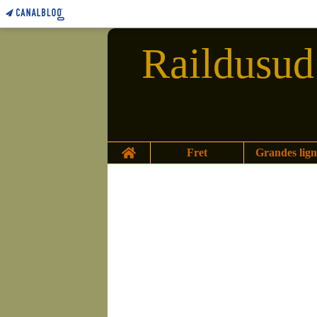
Raildusud 
Home
Fret
Grandes lign