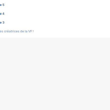
e 5
e 4
e 3
s créatrices de la VF !
e 2
e 1
e Mektoub My Love arrive enfin ! Rencontre avec Shaïn Boumedine et Sal
i : après Toni en famille
elle réalise le bouleversant Dites lui que je l'aime
ais ! Rencontre autour de Vie privée de Rebecca Zlotowski
 de Marguerite, Grave... Rencontre avec Ella Rumpf
 Les Rêveurs, un film intime sur la santé mentale