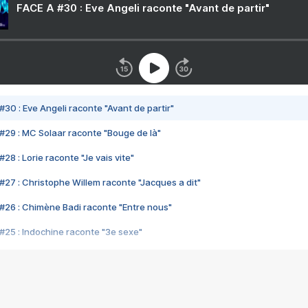
FACE A #30 : Eve Angeli raconte "Avant de partir"
#30 : Eve Angeli raconte "Avant de partir"
#29 : MC Solaar raconte "Bouge de là"
28 : Lorie raconte "Je vais vite"
#27 : Christophe Willem raconte "Jacques a dit"
#26 : Chimène Badi raconte "Entre nous"
#25 : Indochine raconte "3e sexe"
#24 : Zaho raconte "C'est chelou"
#23 : Patrick Bruel raconte "Au café des délices"
#22 : Kyo raconte "Le chemin"