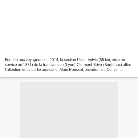
Fermée aux voyageurs en 2014, la section Ussel-Volvic (85 km, mise en
service en 1881) de la transversale (Lyon)-Clermont-Brive-(Bordeaux) attire
l’attention de la partie aquitaine. Alain Rousset, président du Conseil
régional de la région Nouvelle-Aquitaine,...