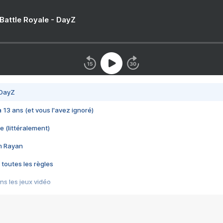
 Battle Royale - DayZ
 DayZ
 a 13 ans (et vous l'avez ignoré)
e (littéralement)
im Rayan
 toutes les règles
s les jeux vidéo
us choquant de Rockstar ? - Le scandale BULLY
e plus moche de Steam