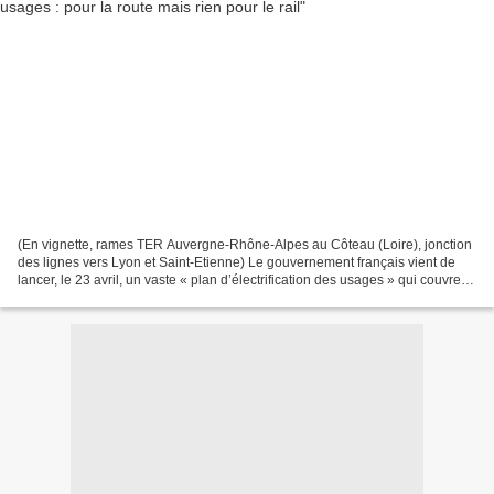
(En vignette, rames TER Auvergne-Rhône-Alpes au Côteau (Loire), jonction
des lignes vers Lyon et Saint-Etienne) Le gouvernement français vient de
lancer, le 23 avril, un vaste « plan d’électrification des usages » qui couvre
l’accès au réseau, l’électrification...