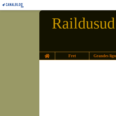
Raildusud 
Home
Fret
Grandes lign