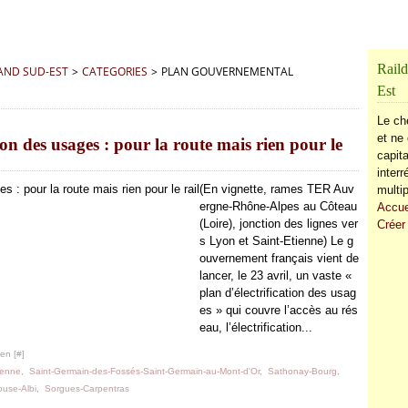
Raild
RAND SUD-EST
>
CATEGORIES
>
PLAN GOUVERNEMENTAL
Est
Le ch
et ne 
on des usages : pour la route mais rien pour le
capita
inter
(En vignette, rames TER Auv
multip
ergne-Rhône-Alpes au Côteau
Accue
(Loire), jonction des lignes ver
Créer
s Lyon et Saint-Etienne) Le g
ouvernement français vient de
lancer, le 23 avril, un vaste «
plan d’électrification des usag
es » qui couvre l’accès au rés
eau, l’électrification...
en [
#
]
ienne
,
Saint-Germain-des-Fossés-Saint-Germain-au-Mont-d'Or
,
Sathonay-Bourg
,
ouse-Albi
,
Sorgues-Carpentras