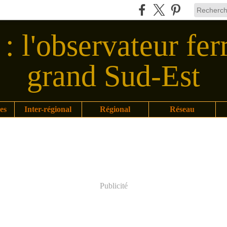
: l'observateur fer
grand Sud-Est
es
Inter-régional
Régional
Réseau
Publicité