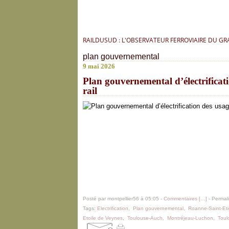
RAILDUSUD : L'OBSERVATEUR FERROVIAIRE DU G
plan gouvernemental
9 mai 2026
Plan gouvernemental d’électrificati
rail
Posté par montpellier56 à 05:05 -
Commentaires [
…
]
- Permali
Tags:
Electrification
,
Plan gouvernemental
,
Roanne-Saint-Et
Etoile de Veynes
,
Toulouse-Auch
,
Montréjeau-Luchon
,
Toul