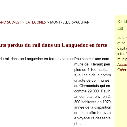
Raild
RAND SUD-EST
>
CATEGORIES
>
MONTPELLIER-PAULHAN
Est
Le ch
et ne 
touts perdus du rail dans un Languedoc en forte
capita
inter
Paulhan est une com
multip
mune de l’Hérault peu
Accue
plée de 4.100 habitant
Créer
s, au sein de la comm
unauté de communes
du Clermontais qui en
compte 29.000. Paulh
an comptait environ 2.
300 habitants en 1970,
année de la disparition
de toute offre ferroviair
e voyageurs desserva
nt...