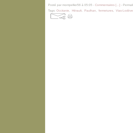
Posté par montpellier56 à 05:05 -
Commentaires [
…
]
- Permali
Tags:
Occitanie
,
Hérault
,
Paulhan
,
fermetures
,
Vias-Lodève