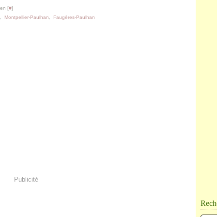
en [
#
]
,
Montpellier-Paulhan
,
Faugères-Paulhan
Publicité
Rech