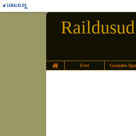
Raildusud 
Home
Fret
Grandes lign