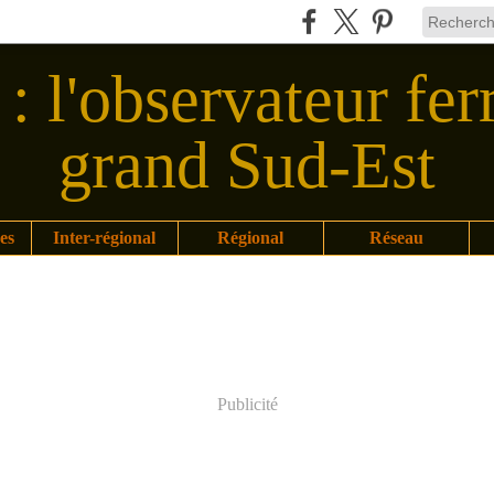
: l'observateur fer
grand Sud-Est
es
Inter-régional
Régional
Réseau
Publicité