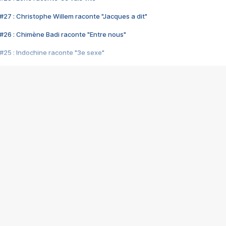
#27 : Christophe Willem raconte "Jacques a dit"
#26 : Chimène Badi raconte "Entre nous"
#25 : Indochine raconte "3e sexe"
#24 : Zaho raconte "C'est chelou"
#23 : Patrick Bruel raconte "Au café des délices"
#22 : Kyo raconte "Le chemin"
#21 : Nolwenn Leroy raconte "Cassé"
#20 : Patrick Hernandez raconte "Born to be alive"
#19 : Lorie raconte "Près de moi"
#18 : Michael Jones raconte "A nos actes manqués" (avec Jean-Jacque
#17 : Khaled raconte "Aïcha"
#16 : Corneille raconte "Parce qu'on vient de loin"