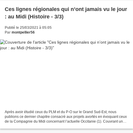
Ces lignes régionales qui n’ont jamais vu le jour
: au Midi (Histoire - 3/3)
Publié le 25/03/2021 à 05:05
Par
montpellier56
Après avoir étudié ceux du PLM et du P-O sur le Grand Sud-Est, nous
publions ce dernier chapitre consacré aux projets avortés en évoquant ceux
de la Compagnie du Midi concernant l’actuelle Occitanie (1). Couvrant une
grosse moitié méridionale de cette...