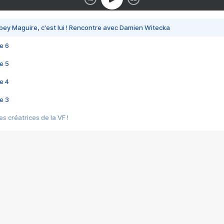
bey Maguire, c'est lui ! Rencontre avec Damien Witecka
e 6
e 5
e 4
e 3
s créatrices de la VF !
e 2
e 1
e Mektoub My Love arrive enfin ! Rencontre avec Shaïn Boumedine et Sal
i : après Toni en famille
elle réalise le bouleversant Dites lui que je l'aime