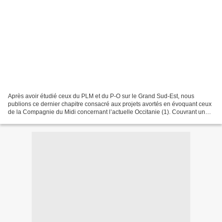
Après avoir étudié ceux du PLM et du P-O sur le Grand Sud-Est, nous
publions ce dernier chapitre consacré aux projets avortés en évoquant ceux
de la Compagnie du Midi concernant l’actuelle Occitanie (1). Couvrant une
grosse moitié méridionale de cette...